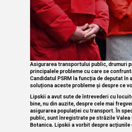
Asigurarea transportului public, drumuri pro
principalele probleme cu care se confruntă
Candidatul PSRM la funcția de deputat în ac
soluționa aceste probleme și despre ce vor
Lipskii a avut sute de întrevederi cu locuit
bine, nu din auzite, despre cele mai fregv
asigurarea populației cu transport. În spec
public, sunt înregistrate pe străzile Valea
Botanica. Lipskii a vorbit despre acțiunile