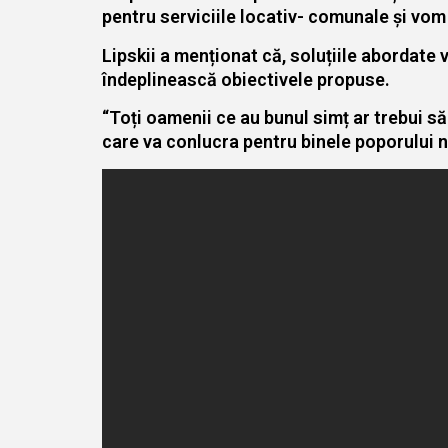
pentru serviciile locativ- comunale și vom 
Lipskii a menționat că, soluțiile abordate 
îndeplinească obiectivele propuse.
“Toți oamenii ce au bunul simț ar trebui s
care va conlucra pentru binele poporului nos