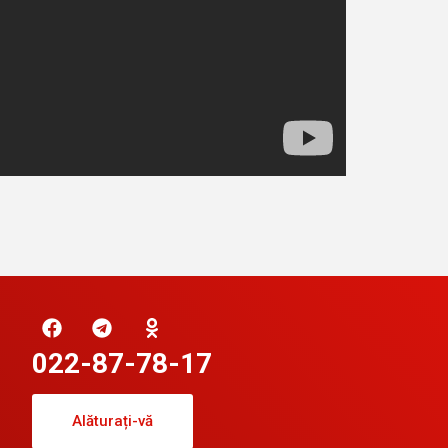
022-87-78-17
Alăturați-vă