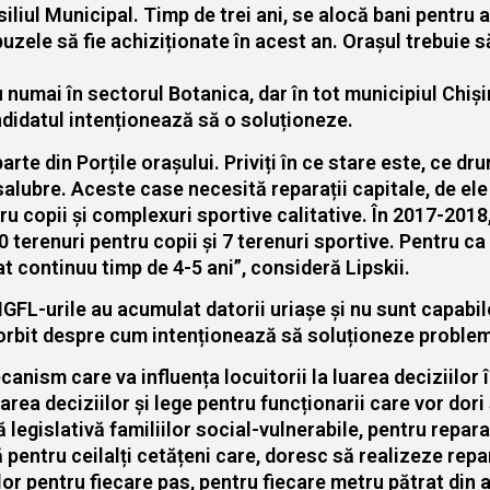
iliul Municipal. Timp de trei ani, se alocă bani pentru a
uzele să fie achiziționate în acest an. Orașul trebuie 
 numai în sectorul Botanica, dar în tot municipiul Chiși
ndidatul intenționează să o soluționeze.
rte din Porțile orașului. Priviți în ce stare este, ce dru
insalubre. Aceste case necesită reparații capitale, de el
u copii și complexuri sportive calitative. În 2017-2018, p
 terenuri pentru copii și 7 terenuri sportive. Pentru ca
zat continuu timp de 4-5 ani”, consideră Lipskii.
FL-urile au acumulat datorii uriașe și nu sunt capabile
a vorbit despre cum intenționează să soluționeze problem
nism care va influența locuitorii la luarea deciziilor î
area deciziilor și lege pentru funcționarii care vor dori
 legislativă familiilor social-vulnerabile, pentru repar
pentru ceilalți cetățeni care, doresc să realizeze repa
or pentru fiecare pas, pentru fiecare metru pătrat din