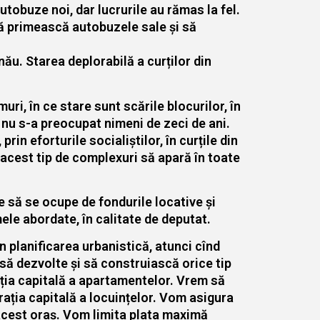
utobuze noi, dar lucrurile au rămas la fel.
să primească autobuzele sale și să
nău. Starea deplorabilă a curților din
muri, în ce stare sunt scările blocurilor, în
e nu s-a preocupat nimeni de zeci de ani.
rin eforturile socialiștilor, în curțile din
 acest tip de complexuri să apară în toate
 să se ocupe de fondurile locative și
ele abordate, în calitate de deputat.
n planificarea urbanistică, atunci cînd
 să dezvolte și să construiască orice tip
ația capitală a apartamentelor. Vrem să
rația capitală a locuințelor. Vom asigura
 acest oraș. Vom limita plata maximă