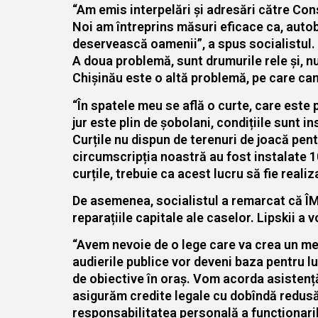
“Am emis interpelări și adresări către Cons
Noi am întreprins măsuri eficace ca, autob
deservească oamenii”, a spus socialistul.
A doua problemă, sunt drumurile rele și, nu
Chișinău este o altă problemă, pe care ca
“În spatele meu se află o curte, care este pa
jur este plin de șobolani, condițiile sunt 
Curțile nu dispun de terenuri de joacă pentr
circumscripția noastră au fost instalate 10
curțile, trebuie ca acest lucru să fie reali
De asemenea, socialistul a remarcat că ÎMG
reparațiile capitale ale caselor. Lipskii 
“Avem nevoie de o lege care va crea un meca
audierile publice vor deveni baza pentru lu
de obiective în oraș. Vom acorda asistență
asigurăm credite legale cu dobîndă redusă 
responsabilitatea personală a funcționaril