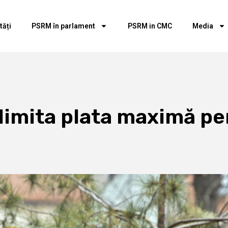
tăți
PSRM în parlament
PSRM in CMC
Media
 limita plata maximă pen