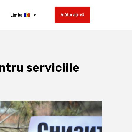
Alăturați-vă
Limba:
tru serviciile