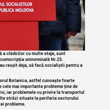
ă a clădirilor cu multe etaje, sunt
ircumscripția uninominală Nr.23.
u reușit deja, să facă socialiștii pentru a
ctorul Botanica, astfel cunoaște foarte
re cele mai importante probleme ține de
oi, iar problemele cu privire la transportul
te străzi situate la periferia sectorului
tei probleme.