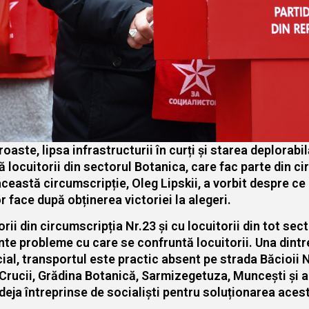
aste, lipsa infrastructurii în curți și starea deplorabil
 locuitorii din sectorul Botanica, care fac parte din c
eastă circumscripție, Oleg Lipskii, a vorbit despre ce a
 face după obținerea victoriei la alegeri.
orii din circumscripția Nr.23 și cu locuitorii din tot se
ente probleme cu care se confruntă locuitorii. Una dint
ial, transportul este practic absent pe strada Băcioii N
 Crucii, Grădina Botanică, Sarmizegetuza, Muncești și al
 deja întreprinse de socialiști pentru soluționarea aces