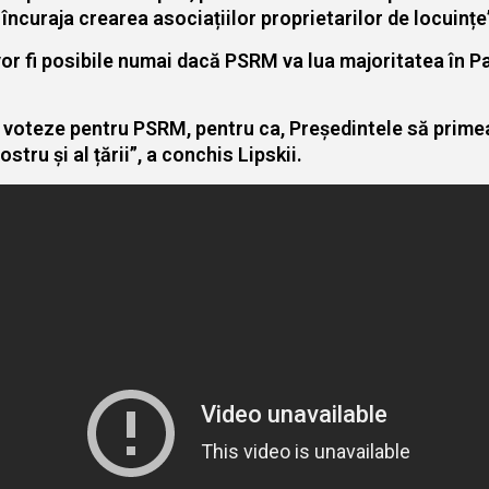
încuraja crearea asociațiilor proprietarilor de locuințe
vor fi posibile numai dacă PSRM va lua majoritatea în P
ă voteze pentru PSRM, pentru ca, Președintele să primea
tru și al țării”, a conchis Lipskii.