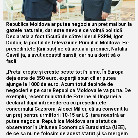
Republica Moldova ar putea negocia un preț mai bun la
gazele naturale, dar este nevoie de voință politică.
Declarația a fost făcută de către liderul PSRM, Igor
Dodon, la postul de televiziune Primul în Moldova. Ex-
președintele țării susține că actualul premier, Natalia
Gavrilița, a avut această șansă, dar nu a dorit să o
facă.
„Prețul crește și crește peste tot în lume. În Europa
deja este de 650 euro, experții spun că ar putea
ajunge la 1000 de euro. Acum totul depinde de
negocierile pe care Republica Moldova le va purta. De
exemplu, recent ministrul de Externe al Ungariei a
declarat după întrevederea cu președintele
concernului Gazprom, Alexei Miller, că au convenit la
un preț pentru următorii 10-15 ani. Și țara noastră ar
putea negocia. Republica Moldova are statut de
observator în Uniunea Economică Eurasiatică (UEE),
de ce să nu ne folosim de acest statut și să mergem