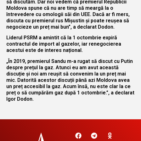
să discutăm. Dar noi vedem că premierul Republicii
Moldova spune că nu are timp să meargă la o
întrevedere cu omologii săi din UEE. Dacă ar fi mers,
discuta cu premierul rus Mișustin și poate reușea să
negocieze un preț mai bun”, a declarat Dodon.
Liderul PSRM a amintit că la 1 octombrie expiră
contractul de import al gazelor, iar renegocierea
acestui este de interes național.
„În 2019, premierul Sandu m-a rugat să discut cu Putin
despre prețul la gaz. Atunci eu am avut această
discuție și noi am reușit să convenim la un preț mai
mic. Datorită acestor discuții până azi Moldova avea
un preț accesibil la gaz. Acum însă, nu este clar la ce
preț o să cumpărăm gaz după 1 octombrie.”, a declarat
Igor Dodon.