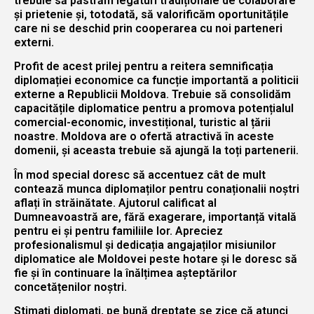
trebuie să păstrăm legături tradiționale de colaborare
și prietenie și, totodată, să valorificăm oportunitățile
care ni se deschid prin cooperarea cu noi parteneri
externi.
Profit de acest prilej pentru a reitera semnificația
diplomației economice ca funcție importantă a politicii
externe a Republicii Moldova. Trebuie să consolidăm
capacitățile diplomatice pentru a promova potențialul
comercial-economic, investițional, turistic al țării
noastre. Moldova are o ofertă atractivă în aceste
domenii, și aceasta trebuie să ajungă la toți partenerii.
În mod special doresc să accentuez cât de mult
contează munca diplomaților pentru conaționalii noștri
aflați în străinătate. Ajutorul calificat al
Dumneavoastră are, fără exagerare, importanță vitală
pentru ei și pentru familiile lor. Apreciez
profesionalismul și dedicația angajaților misiunilor
diplomatice ale Moldovei peste hotare și le doresc să
fie și în continuare la înălțimea așteptărilor
concetățenilor noștri.
Stimați diplomați, pe bună dreptate se zice că atunci