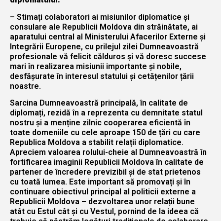
– Stimați colaboratori ai misiunilor diplomatice și
consulare ale Republicii Moldova din străinătate, ai
aparatului central al Ministerului Afacerilor Externe și
Integrării Europene, cu prilejul zilei Dumneavoastră
profesionale vă felicit călduros și vă doresc succese
mari în realizarea misiunii importante și nobile,
desfășurate în interesul statului și cetățenilor țării
noastre.
Sarcina Dumneavoastră principală, în calitate de
diplomați, rezidă în a reprezenta cu demnitate statul
nostru și a menține zilnic cooperarea eficientă în
toate domeniile cu cele aproape 150 de țări cu care
Republica Moldova a stabilit relații diplomatice.
Apreciem valoarea rolului-cheie al Dumneavoastră în
fortificarea imaginii Republicii Moldova în calitate de
partener de încredere previzibil și de stat prietenos
cu toată lumea. Este important să promovați și în
continuare obiectivul principal al politicii externe a
Republicii Moldova – dezvoltarea unor relații bune
atât cu Estul cât și cu Vestul, pornind de la ideea că