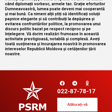
când diplomații vorbesc, armele tac. Grație eforturilor
Dumneavoastră, lumea poate deveni mai cooperantă
și mai bună. Ca nimeni alții știți să identificați soluții
pașnice elegante și să contribuiți la depășirea și
evitarea confruntărilor politice, la promovarea unui
discurs politic bazat pe respect reciproc și pe
înțelegere. Vă dorim realizări frumoase în această
activitate prestigioasă, notabilă și complexă. Aveți
toată susținerea și încurajarea noastră în promovarea
intereselor Republicii Moldova și cetățenilor țării
noastre.
022-87-78-17
Alăturați-vă