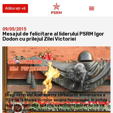
Alăturați-vă
09/05/2015
Mesajul de felicitare al liderului PSRM Igor
Dodon cu prilejul Zilei Victoriei
Dragi veterani! Anul acesta sărbătorim aniversarea a
70-a de la Marea Victorie asupra fascismului. În pofida
la toate, memoria acestui eveniment măreţ nu se va
şterge dininimile noastre. 9 Mai este pentru noi o zi a