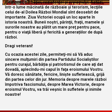
memoriei, bărbăţiei, rezistenţei şi eroismului. Astăzi,
într-o lume măcinată de războaie şi terorism, lecţiile
celui de-al Doilea Război Mondial sînt deosebit de
importante. Ziua Victoriei ocupă un loc aparte în
istoria noastră. Buneii noştri, părinţii, fraţii, mamele şi
surorile noastre au plătit un mare preţ pentru pace,
pentru o viaţă liberă şi fericită a generațiilor de după
război.
Dragi veterani!
Cu ocazia acestei zile, permiteţi-mi să Vă aduc
sincere mulţumiri din partea Partidului Socialiştilor
pentru curajul, bărbăția şi patriotismul de care aţi dat
dovadă, aplecîndu-mi capul în faţa eroismului Vostru.
Vă doresc sănătate, fericire, linişte sufletească, grijă
din partea celor din jur. Memoria despre marele război
împotriva fascismului, despre Marea Victorie, despre
eroismul Vostru, va trăi veşnic în sufletele şi inimile
noastre!