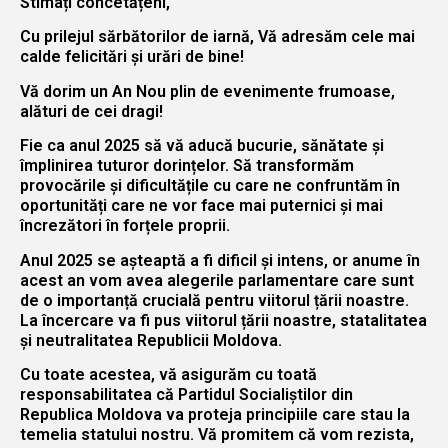
Stimați concetățeni,
Cu prilejul sărbătorilor de iarnă, Vă adresăm cele mai
calde felicitări și urări de bine!
Vă dorim un An Nou plin de evenimente frumoase,
alături de cei dragi!
Fie ca anul 2025 să vă aducă bucurie, sănătate și
împlinirea tuturor dorințelor. Să transformăm
provocările și dificultățile cu care ne confruntăm în
oportunități care ne vor face mai puternici și mai
încrezători în forțele proprii.
Anul 2025 se așteaptă a fi dificil și intens, or anume în
acest an vom avea alegerile parlamentare care sunt
de o importanță crucială pentru viitorul țării noastre.
La încercare va fi pus viitorul țării noastre, statalitatea
și neutralitatea Republicii Moldova.
Cu toate acestea, vă asigurăm cu toată
responsabilitatea că Partidul Socialiștilor din
Republica Moldova va proteja principiile care stau la
temelia statului nostru. Vă promitem că vom rezista,