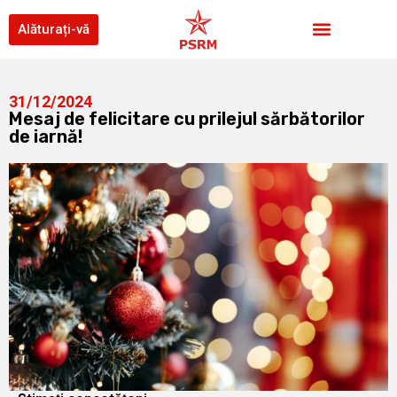
Alăturați-vă
31/12/2024
Mesaj de felicitare cu prilejul sărbătorilor
de iarnă!