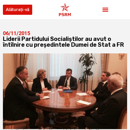
Alăturați-vă
06/11/2015
Liderii Partidului Socialiştilor au avut o
întîlnire cu preşedintele Dumei de Stat a FR