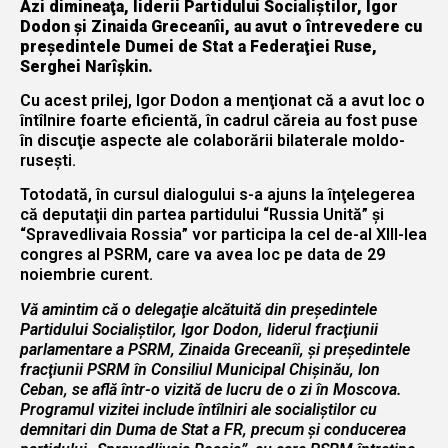
Azi dimineaţa, liderii Partidului Socialiştilor, Igor
Dodon şi Zinaida Greceanîi, au avut o întrevedere cu
preşedintele Dumei de Stat a Federaţiei Ruse,
Serghei Narîşkin.
Cu acest prilej, Igor Dodon a menţionat că a avut loc o
întîlnire foarte eficientă, în cadrul căreia au fost puse
în discuţie aspecte ale colaborării bilaterale moldo-
ruseşti.
Totodată, în cursul dialogului s-a ajuns la înţelegerea
că deputaţii din partea partidului “Russia Unită” şi
“Spravedlivaia Rossia” vor participa la cel de-al XIII-lea
congres al PSRM, care va avea loc pe data de 29
noiembrie curent.
Vă amintim că o delegaţie alcătuită din preşedintele
Partidului Socialiştilor, Igor Dodon, liderul fracţiunii
parlamentare a PSRM, Zinaida Greceanîi, şi preşedintele
fracţiunii PSRM în Consiliul Municipal Chişinău, Ion
Ceban, se află într-o vizită de lucru de o zi în Moscova.
Programul vizitei include întîlniri ale socialiştilor cu
demnitari din Duma de Stat a FR, precum şi conducerea