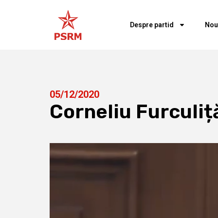
Despre partid
Nou
05/12/2020
Corneliu Furculiț