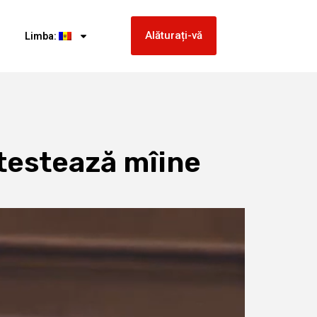
Alăturați-vă
Limba:
otestează mîine