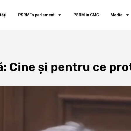
tăți
PSRM în parlament
PSRM in CMC
Media
ă: Cine și pentru ce pr