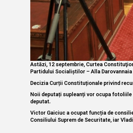
Astăzi, 12 septembrie, Curtea Constituţion
Partidului Socialiștilor – Alla Darovannaia
Decizia Curții Constituționale privind recu
Noii deputați supleanți vor ocupa fotolii
deputat.
Victor Gaiciuc a ocupat funcția de consilie
Consiliului Suprem de Securitate, iar Vlad