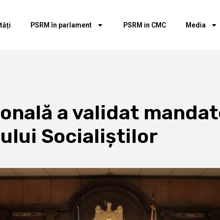
tăți
PSRM în parlament
PSRM in CMC
Media
onală a validat mandat
ului Socialiștilor