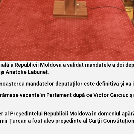
ală a Republicii Moldova a validat mandatele a doi dep
 și Anatolie Labuneț.
noașterea mandatelor deputaților este definitivă și va i
le rămase vacante în Parlament după ce Victor Gaiciuc ș
r al Președintelui Republicii Moldova în domeniul apărări
imir Țurcan a fost ales președinte al Curții Constituțio