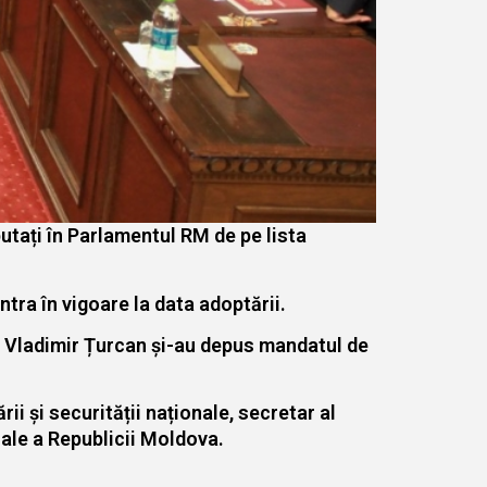
utați în Parlamentul RM de pe lista
ntra în vigoare la data adoptării.
i Vladimir Țurcan și-au depus mandatul de
i și securității naționale, secretar al
nale a Republicii Moldova.