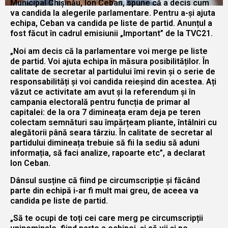
Municipal Chișinău, Ion Ceban, spune că a decis cum
va candida la alegerile parlamentare. Pentru a-și ajuta
echipa, Ceban va candida pe liste de partid. Anunțul a
fost făcut în cadrul emisiunii „Important” de la TVC21.
„Noi am decis că la parlamentare voi merge pe liste
de partid. Voi ajuta echipa în măsura posibilităților. În
calitate de secretar al partidului îmi revin și o serie de
responsabilități și voi candida reieșind din acestea. Ați
văzut ce activitate am avut și la referendum și în
campania electorală pentru funcția de primar al
capitalei: de la ora 7 dimineața eram deja pe teren
colectam semnături sau împărțeam pliante, întâlniri cu
alegătorii până seara târziu. În calitate de secretar al
partidului dimineața trebuie să fii la sediu să aduni
informația, să faci analize, rapoarte etc”, a declarat
Ion Ceban.
Dânsul susține că fiind pe circumscripție și făcând
parte din echipă i-ar fi mult mai greu, de aceea va
candida pe liste de partid.
„Să te ocupi de toți cei care merg pe circumscripții