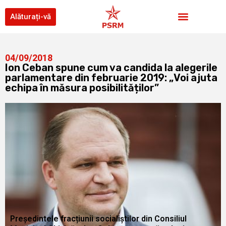
Alăturați-vă
04/09/2018
Ion Ceban spune cum va candida la alegerile
parlamentare din februarie 2019: „Voi ajuta
echipa în măsura posibilităților”
Președintele fracțiunii socialiștilor din Consiliul