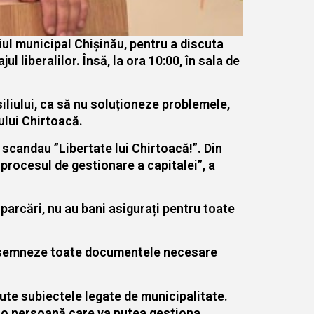
liul municipal Chișinău, pentru a discuta
 liberalilor. Însă, la ora 10:00, în sala de
siliului, ca să nu soluționeze problemele,
rului Chirtoacă.
 scandau ”Libertate lui Chirtoacă!”. Din
 procesul de gestionare a capitalei”, a
 parcări, nu au bani asigurați pentru toate
 să semneze toate documentele necesare
iscute subiectele legate de municipalitate.
e o persoană care va putea gestiona