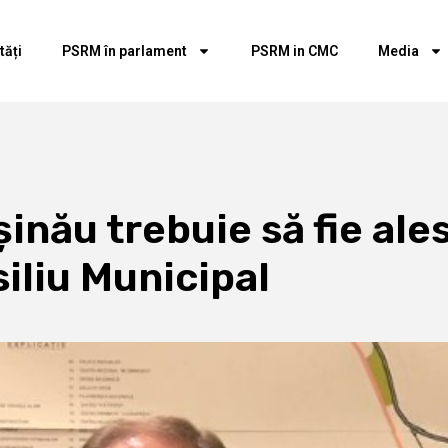
tăți
PSRM în parlament
PSRM in CMC
Media
inău trebuie să fie ale
siliu Municipal