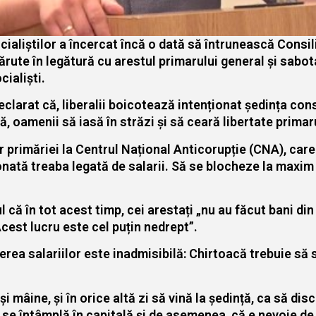
ocialiștilor a încercat încă o dată să întrunească Consi
te în legătură cu arestul primarului general și sabotajul
cialiști.
declarat că, liberalii boicotează intenționat ședința con
mă, oamenii să iasă în străzi și să ceară libertate prima
r primăriei la Centrul Național Anticorupție (CNA), care
onată treaba legată de salarii. Să se blocheze la maxim
 că în tot acest timp, cei arestați „nu au făcut bani din
Acest lucru este cel puțin nedrept”.
inerea salariilor este inadmisibilă: Chirtoacă trebuie
i, și mâine, și în orice altă zi să vină la ședință, ca să d
e se întâmplă în capitală și de asemenea, că e nevoie d