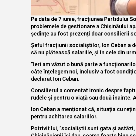
Pe data de 7 iunie, fracțiunea Partidului S
problemele de gestionare a Chișinăului apăru
ședințe au fost prezenți doar consilierii so
Șeful fracțiunii socialiștilor, Ion Ceban a 
să nu plătească salariile, și în cele din ur
”Ieri am văzut o bună parte a funcționarilo
câte înțelegem noi, inclusiv a fost condiți
declarat Ion Ceban.
Consilierul a comentat ironic despre faptul
rudele și pentru o viață sau două înainte. 
Ion Ceban a menționat că, situația cu reț
pentru achitarea salariilor.
Potrivit lui, ”socialiștii sunt gata și astăz
Chișinăuienii își dau seama foarte bine c