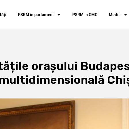
tăți
PSRM în parlament
PSRM in CMC
Media
tățile orașului Budapes
 multidimensională Chi