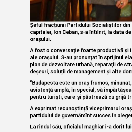
Șeful fracțiunii Partidului Socialiștilor d
capitalei, Ion Ceban, s-a întîlnit, la data 
orașului.
A fost o conversație foarte productivă și i
ale orașului. S-au pronunţat în sprijinul e
plan de dezvoltare urbană, reparaţii de stră
deşeuri, soluții de management și alte dom
”Budapesta este un oraș frumos, minunat, 
asistență amplă, în special, să împărtășeas
pentru turiști, care-şi păstrează cu grijă t
A exprimat recunoștință viceprimarul orașu
partidului de guvernămînt succes în aleger
La rîndul său, oficialul maghiar i-a dorit lu