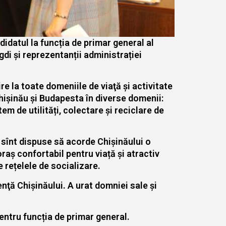
didatul la funcția de primar general al
gdi și reprezentanții administrației
re la toate domeniile de viaţă şi activitate
Chișinău și Budapesta în diverse domenii:
em de utilități, colectare și reciclare de
 sînt dispuse să acorde Chişinăului o
raș confortabil pentru viață și atractiv
e rețelele de socializare.
nţă Chișinăului. A urat domniei sale și
 pentru funcția de primar general.