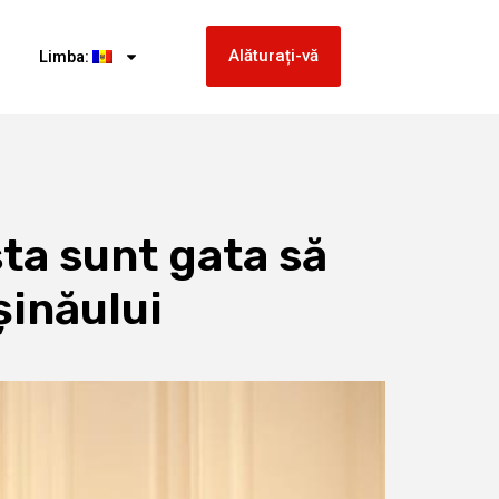
Alăturați-vă
Limba:
ta sunt gata să
șinăului