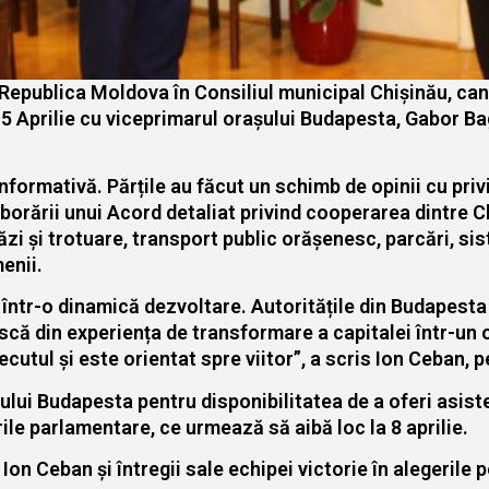
in Republica Moldova în Consiliul municipal Chișinău, can
de 5 Aprilie cu viceprimarul orașului Budapesta, Gabor Ba
nformativă. Părțile au făcut un schimb de opinii cu privi
laborării unui Acord detaliat privind cooperarea dintre 
zi și trotuare, transport public orăşenesc, parcări, sist
enii.
într-o dinamică dezvoltare. Autoritățile din Budapesta
că din experiența de transformare a capitalei într-un o
recutul și este orientat spre viitor”, a scris Ion Ceban, p
lui Budapesta pentru disponibilitatea de a oferi asiste
ile parlamentare, ce urmează să aibă loc la 8 aprilie.
i Ion Ceban şi întregii sale echipei victorie în alegerile