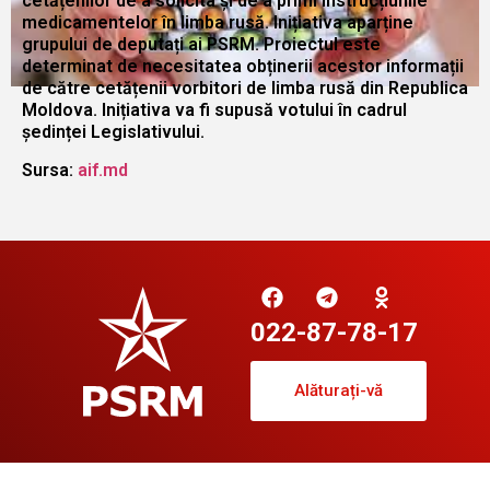
cetățenilor de a solicita și de a primi instrucțiunile
medicamentelor în limba rusă. Inițiativa aparține
grupului de deputați ai PSRM. Proiectul este
determinat de necesitatea obținerii acestor informații
de către cetățenii vorbitori de limba rusă din Republica
Moldova. Inițiativa va fi supusă votului în cadrul
ședinței Legislativului.
Sursa
:
aif.md
022-87-78-17
Alăturați-vă