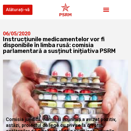
Alăturați-vă
06/05/2020
Instrucțiunile medicamentelor vor fi
disponibile în limba rusă: comisia
parlamentară a susținut inițiativa PSRM
Comisia juridică, numiri și imunități a avizat pozitiv,
astăzi, proiectul de lege cu privire la dreptul