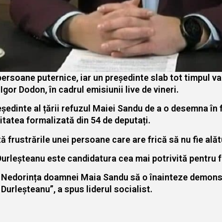
 persoane puternice, iar un președinte slab tot timpul va
Igor Dodon, în cadrul emisiunii live de vineri.
eședinte al țării refuzul Maiei Sandu de a o desemna în
tatea formalizată din 54 de deputați.
rustrările unei persoane care are frică să nu fie alăt
rleșteanu este candidatura cea mai potrivită pentru fu
ă. Nedorința doamnei Maia Sandu să o înainteze demons
urleșteanu”, a spus liderul socialist.