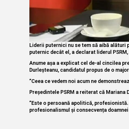
Liderii puternici nu se tem să aibă alături
puternic decât el, a declarat liderul PSRM, 
Anume așa a explicat cel de-al cincilea pr
Durleșteanu, candidatul propus de o majori
”Ceea ce vedem noi acum ne demonstrează f
Președintele PSRM a reiterat că Mariana Du
”Este o persoană apolitică, profesionist
profesionalismul și consecvența doamnei D