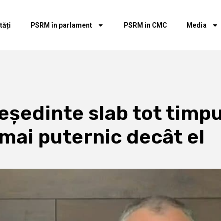
tăți
PSRM în parlament
PSRM in CMC
Media
eședinte slab tot timpul
 mai puternic decât el