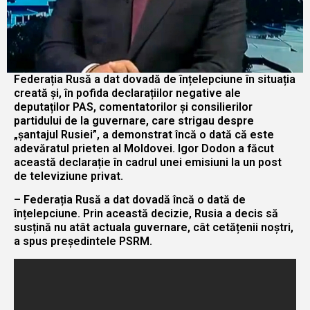
Federația Rusă a dat dovadă de înțelepciune în situația
creată și, în pofida declarațiilor negative ale
deputaților PAS, comentatorilor și consilierilor
partidului de la guvernare, care strigau despre
„șantajul Rusiei”, a demonstrat încă o dată că este
adevăratul prieten al Moldovei. Igor Dodon a făcut
această declarație în cadrul unei emisiuni la un post
de televiziune privat.
– Federația Rusă a dat dovadă încă o dată de
înțelepciune. Prin această decizie, Rusia a decis să
susțină nu atât actuala guvernare, cât cetățenii noștri,
a spus președintele PSRM.