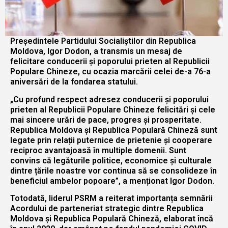
Președintele Partidului Socialiștilor din Republica
Moldova, Igor Dodon, a transmis un mesaj de
felicitare conducerii și poporului prieten al Republicii
Populare Chineze, cu ocazia marcării celei de-a 76-a
aniversări de la fondarea statului.
„Cu profund respect adresez conducerii și poporului
prieten al Republicii Populare Chineze felicitări și cele
mai sincere urări de pace, progres și prosperitate.
Republica Moldova și Republica Populară Chineză sunt
legate prin relații puternice de prietenie și cooperare
reciproc avantajoasă în multiple domenii. Sunt
convins că legăturile politice, economice și culturale
dintre țările noastre vor continua să se consolideze în
beneficiul ambelor popoare”, a menționat Igor Dodon.
Totodată, liderul PSRM a reiterat importanța semnării
Acordului de parteneriat strategic dintre Republica
Moldova și Republica Populară Chineză, elaborat încă