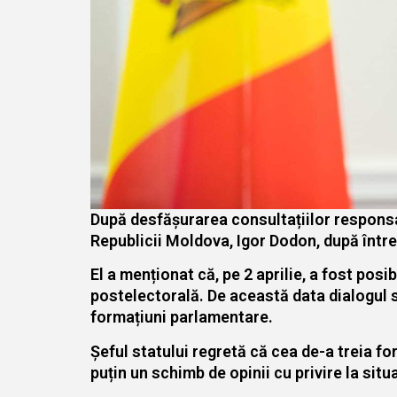
După desfășurarea consultațiilor responsab
Republicii Moldova, Igor Dodon, după între
El a menționat că, pe 2 aprilie, a fost pos
postelectorală. De această data dialogul 
formațiuni parlamentare.
Șeful statului regretă că cea de-a treia f
puțin un schimb de opinii cu privire la situa