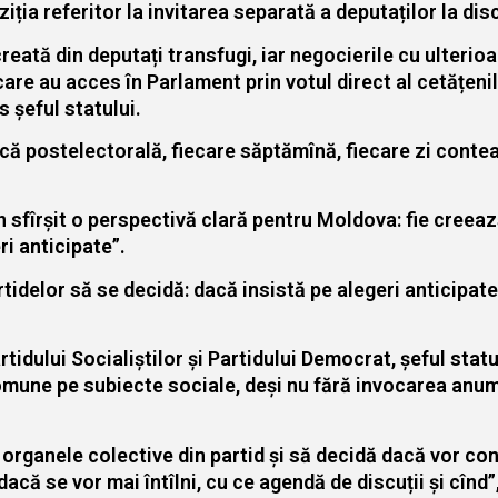
ia referitor la invitarea separată a deputaților la discu
eată din deputați transfugi, iar negocierile cu ulterio
i care au acces în Parlament prin votul direct al cetățen
s șeful statului.
ică postelectorală, fiecare săptămînă, fiecare zi contea
în sfîrșit o perspectivă clară pentru Moldova: fie creea
ri anticipate”.
delor să se decidă: dacă insistă pe alegeri anticipate, 
idului Socialiștilor și Partidului Democrat, șeful stat
i comune pe subiecte sociale, deși nu fără invocarea anu
organele colective din partid și să decidă dacă vor con
dacă se vor mai întîlni, cu ce agendă de discuții și cînd