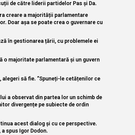
ții de către liderii partidelor Pas și Da.
ara creare a majorității parlamentare
ilor. Doar așa se poate crea o guvernare cu
ză în gestionarea țării, cu problemele ei
ză o majoritate parlamentară și un guvern
alegeri să fie. “Spuneți-le cetățenilor ce
ului a observat din partea lor un schimb de
mitor divergențe pe subiecte de ordin
tinua acest dialog și cu ce perspective.
”, a spus Igor Dodon.