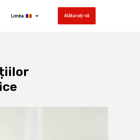
Alăturați-vă
Limba:
iilor
ice