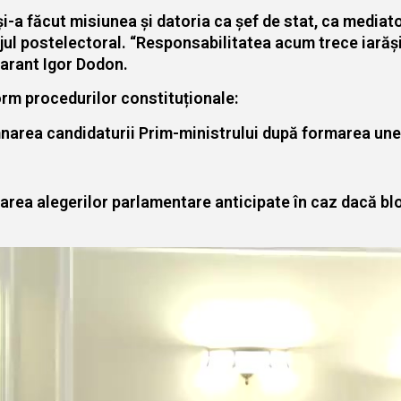
-a făcut misiunea și datoria ca șef de stat, ca mediator 
l postelectoral. “Responsabilitatea acum trece iarăși la
larant Igor Dodon.
orm procedurilor constituționale:
mnarea candidaturii Prim-ministrului după formarea unei
area alegerilor parlamentare anticipate în caz dacă bloc