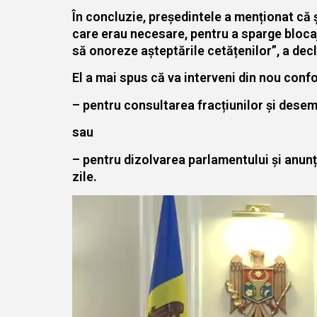
În concluzie, președintele a menționat că și
care erau necesare, pentru a sparge blocaju
să onoreze așteptările cetățenilor”, a dec
El a mai spus că va interveni din nou conf
– pentru consultarea fracțiunilor și dese
sau
– pentru dizolvarea parlamentului și anunț
zile.