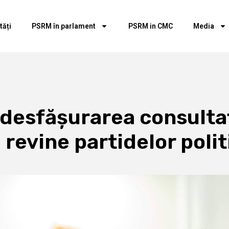
tăți
PSRM în parlament
PSRM in CMC
Media
desfășurarea consultaț
 revine partidelor polit