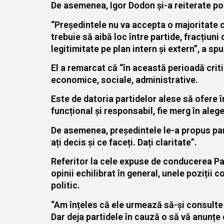
De asemenea, Igor Dodon și-a reiterate poziț
“Președintele nu va accepta o majoritate cr
trebuie să aibă loc între partide, fracțiun
legitimitate pe plan intern și extern”, a spu
El a remarcat că “în această perioadă crit
economice, sociale, administrative.
Este de datoria partidelor alese să ofere 
funcțional și responsabil, fie merg în alege
De asemenea, președintele le-a propus parti
ați decis și ce faceți. Dați claritate”.
Referitor la cele expuse de conducerea Part
opinii echilibrat în general, unele poziți
politic.
“Am înțeles că ele urmează să-și consulte 
Dar deja partidele în cauză o să vă anunțe 