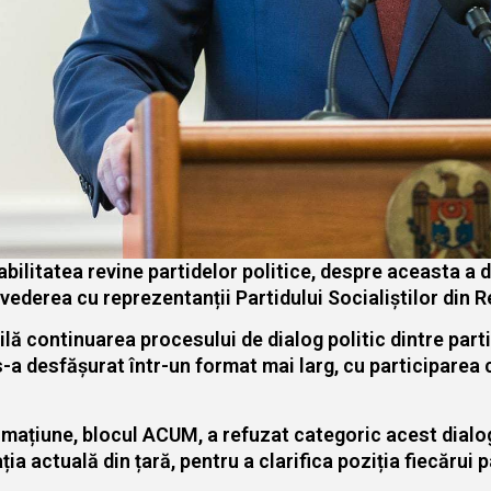
ilitatea revine partidelor politice, despre aceasta a de
vederea cu reprezentanții Partidului Socialiștilor din 
ibilă continuarea procesului de dialog politic dintre par
s-a desfășurat într-un format mai larg, cu participare
ormațiune, blocul ACUM, a refuzat categoric acest dialog
ția actuală din țară, pentru a clarifica poziția fiecărui 