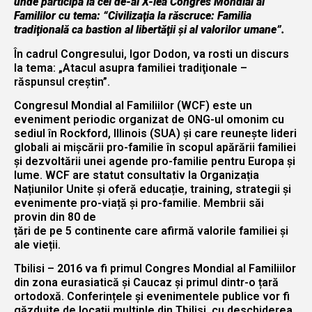
unde participă la cel de-al X-lea Congres Mondial al
Famililor cu tema: “Civilizaţia la răscruce: Familia
tradiţională ca bastion al libertăţii şi al valorilor umane”.
În cadrul Congresului, Igor Dodon, va rosti un discurs
la tema: „Atacul asupra familiei tradiţionale –
răspunsul creştin”.
Congresul Mondial al Familiilor (WCF) este un
eveniment periodic organizat de ONG-ul omonim cu
sediul în Rockford, Illinois (SUA) și care reunește lideri
globali ai mișcării pro-familie în scopul apărării familiei
și dezvoltării unei agende pro-familie pentru Europa și
lume. WCF are statut consultativ la Organizația
Națiunilor Unite și oferă educație, training, strategii și
evenimente pro-viață și pro-familie. Membrii săi
provin din 80 de
țări de pe 5 continente care afirmă valorile familiei și
ale vieții.
Tbilisi – 2016 va fi primul Congres Mondial al Familiilor
din zona eurasiatică și Caucaz și primul dintr-o țară
ortodoxă. Conferințele și evenimentele publice vor fi
găzduite de locații multiple din Tbilisi, cu deschiderea