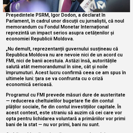
Președintele PSRM, Igor Dodon, a declarat în
Parlament, în cadrul unor discuții cu jurnaliștii, că noul
memorandum cu Fondul Monetar Internațional
reprezintă un impact serios asupra cetățenilor și
economiei Republicii Moldova.
„Nu demult, reprezentanții guvernului susțineau că
Republica Moldova nu are nevoie nici de un acord cu
FMI, nici de banii acestuia. Astăzi însă, autoritățile
salută atât memorandumul în sine, cât și noile
împrumuturi. Acest lucru confirmă ceea ce am spus în
ultimele luni: țara se va confrunta cu o criză
economică serioasă.
Programul cu FMI prevede măsuri dure de austeritate
— reducerea cheltuielilor bugetare fie din contul
plăților sociale, fie din contul investițiilor capitale. În
acest context, este straniu să auzim că cei care vor
opta pentru lichidarea voluntară a primăriilor vor primi
bani de la stat — nu vor primi, bani nu sunt.