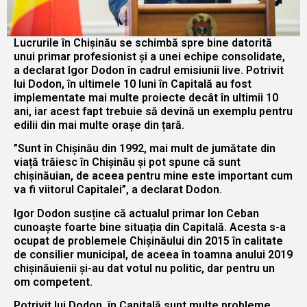
Lucrurile în Chișinău se schimbă spre bine datorită
unui primar profesionist și a unei echipe consolidate,
a declarat Igor Dodon în cadrul emisiunii live. Potrivit
lui Dodon, în ultimele 10 luni în Capitală au fost
implementate mai multe proiecte decât în ultimii 10
ani, iar acest fapt trebuie să devină un exemplu pentru
edilii din mai multe orașe din țară.
”Sunt în Chișinău din 1992, mai mult de jumătate din
viață trăiesc în Chișinău și pot spune că sunt
chișinăuian, de aceea pentru mine este important cum
va fi viitorul Capitalei”, a declarat Dodon.
Igor Dodon susține că actualul primar Ion Ceban
cunoaște foarte bine situația din Capitală. Acesta s-a
ocupat de problemele Chișinăului din 2015 în calitate
de consilier municipal, de aceea în toamna anului 2019
chișinăuienii și-au dat votul nu politic, dar pentru un
om competent.
Potrivit lui Dodon, în Capitală sunt multe probleme