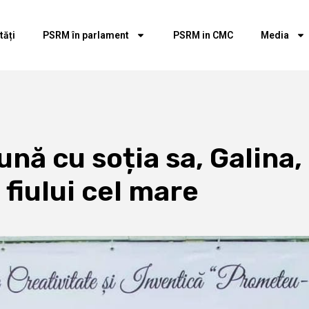
tăți
PSRM în parlament
PSRM in CMC
Media
ă cu soția sa, Galina, 
 fiului cel mare