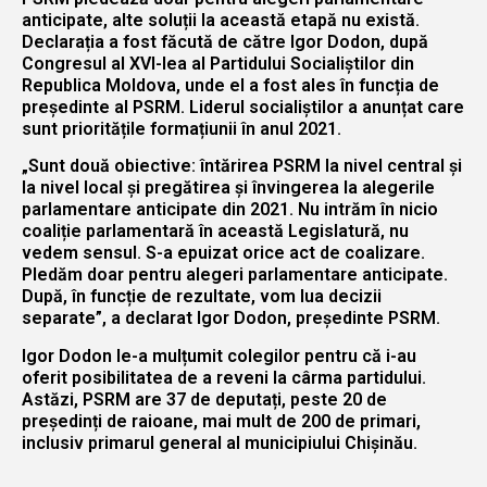
anticipate, alte soluții la această etapă nu există.
Declarația a fost făcută de către Igor Dodon, după
Congresul al XVI-lea al Partidului Socialiștilor din
Republica Moldova, unde el a fost ales în funcția de
președinte al PSRM. Liderul socialiștilor a anunțat care
sunt prioritățile formațiunii în anul 2021.
„Sunt două obiective: întărirea PSRM la nivel central și
la nivel local și pregătirea și învingerea la alegerile
parlamentare anticipate din 2021. Nu intrăm în nicio
coaliție parlamentară în această Legislatură, nu
vedem sensul. S-a epuizat orice act de coalizare.
Pledăm doar pentru alegeri parlamentare anticipate.
După, în funcție de rezultate, vom lua decizii
separate”, a declarat Igor Dodon, președinte PSRM.
Igor Dodon le-a mulțumit colegilor pentru că i-au
oferit posibilitatea de a reveni la cârma partidului.
Astăzi, PSRM are 37 de deputați, peste 20 de
președinți de raioane, mai mult de 200 de primari,
inclusiv primarul general al municipiului Chișinău.