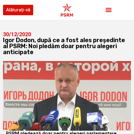
Alăturați-vă
30/12/2020
Igor Dodon, după ce a fost ales președinte
al PSRM: Noi pledăm doar pentru alegeri
anticipate
PSRM pledează doar pentru alegeri parlamentare