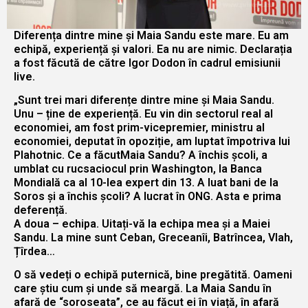
Diferența dintre mine și Maia Sandu este mare. Eu am
echipă, experiență și valori. Ea nu are nimic. Declarația
a fost făcută de către Igor Dodon în cadrul emisiunii
live.
„Sunt trei mari diferențe dintre mine și Maia Sandu.
Unu – ține de experiență. Eu vin din sectorul real al
economiei, am fost prim-vicepremier, ministru al
economiei, deputat în opoziție, am luptat împotriva lui
Plahotnic. Ce a făcutMaia Sandu? A închis școli, a
umblat cu rucsaciocul prin Washington, la Banca
Mondială ca al 10-lea expert din 13. A luat bani de la
Soros și a închis școli? A lucrat în ONG. Asta e prima
deferență.
A doua – echipa. Uitați-vă la echipa mea și a Maiei
Sandu. La mine sunt Ceban, Greceanîi, Batrîncea, Vlah,
Țîrdea…
O să vedeți o echipă puternică, bine pregătită. Oameni
care știu cum și unde să meargă. La Maia Sandu în
afară de “soroseata”, ce au făcut ei în viață, în afară