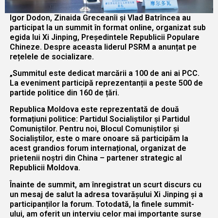
Igor Dodon, Zinaida Greceanîi și Vlad Batrîncea au
participat la un summit în format online, organizat sub
egida lui Xi Jinping, Președintele Republicii Populare
Chineze. Despre aceasta liderul PSRM a anunțat pe
rețelele de socializare.
„Summitul este dedicat marcării a 100 de ani ai PCC.
La eveniment participă reprezentanții a peste 500 de
partide politice din 160 de țări.
Republica Moldova este reprezentată de două
formațiuni politice: Partidul Socialiștilor și Partidul
Comuniștilor. Pentru noi, Blocul Comuniștilor și
Socialiștilor, este o mare onoare să participăm la
acest grandios forum internațional, organizat de
prietenii noștri din China – partener strategic al
Republicii Moldova.
Înainte de summit, am înregistrat un scurt discurs cu
un mesaj de salut la adresa tovarășului Xi Jinping și a
participanților la forum. Totodată, la finele summit-
ului, am oferit un interviu celor mai importante surse