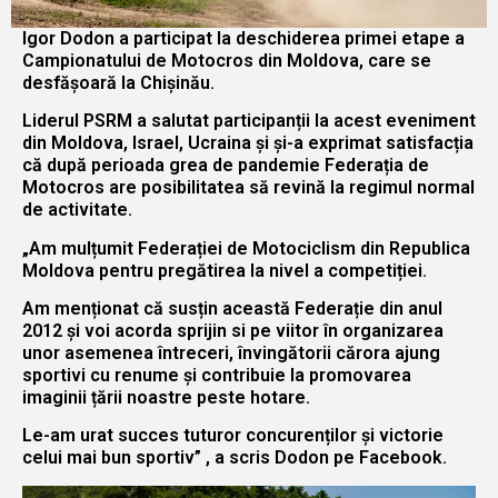
Igor Dodon a participat la deschiderea primei etape a
Campionatului de Motocros din Moldova, care se
desfășoară la Chișinău.
Liderul PSRM a salutat participanții la acest eveniment
din Moldova, Israel, Ucraina și și-a exprimat satisfacția
că după perioada grea de pandemie Federația de
Motocros are posibilitatea să revină la regimul normal
de activitate.
„Am mulțumit Federației de Motociclism din Republica
Moldova pentru pregătirea la nivel a competiției.
Am menționat că susțin această Federație din anul
2012 și voi acorda sprijin si pe viitor în organizarea
unor asemenea întreceri, învingătorii cărora ajung
sportivi cu renume și contribuie la promovarea
imaginii țării noastre peste hotare.
Le-am urat succes tuturor concurenților și victorie
celui mai bun sportiv” , a scris Dodon pe Facebook.