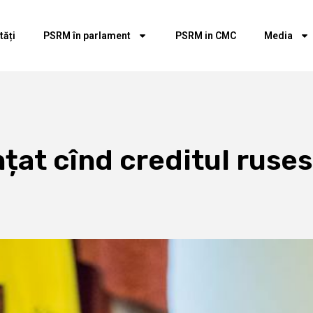
tăți
PSRM în parlament
PSRM in CMC
Media
țat cînd creditul ruse