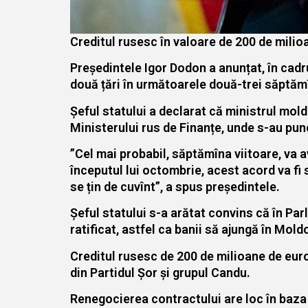
Creditul rusesc în valoare de 200 de milioa
Președintele Igor Dodon a anunțat, în cadru
două țări în următoarele două-trei săptămî
Șeful statului a declarat că ministrul mol
Ministerului rus de Finanțe, unde s-au pun
”Cel mai probabil, săptămîna viitoare, va a
începutul lui octombrie, acest acord va fi 
se țin de cuvînt”, a spus președintele.
Șeful statului s-a arătat convins că în Par
ratificat, astfel ca banii să ajungă în Moldo
Creditul rusesc de 200 de milioane de eur
din Partidul Șor și grupul Candu.
Renegocierea contractului are loc în baza 