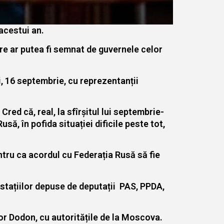
acestui an.
are ar putea fi semnat de guvernele celor
i, 16 septembrie, cu reprezentanții
red că, real, la sfîrșitul lui septembrie-
ă, în pofida situației dificile peste tot,
ntru ca acordul cu Federația Rusă să fie
stațiilor depuse de deputații PAS, PPDA,
or Dodon, cu autoritățile de la Moscova.