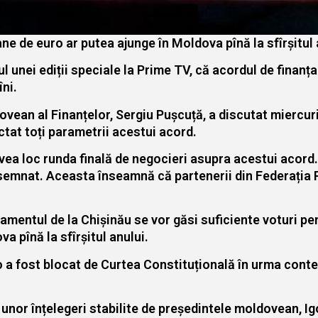
ne de euro ar putea ajunge în Moldova pînă la sfîrșitul 
l unei ediții speciale la Prime TV, că acordul de finanț
ni.
dovean al Finanțelor, Sergiu Pușcuță, a discutat miercur
ctat toți parametrii acestui acord.
vea loc runda finală de negocieri asupra acestui acord. C
semnat. Aceasta înseamnă că partenerii din Federația Rus
lamentul de la Chișinău se vor găsi suficiente voturi pe
va pînă la sfîrșitul anului.
o a fost blocat de Curtea Constituțională în urma conte
unor înțelegeri stabilite de președintele moldovean, Ig