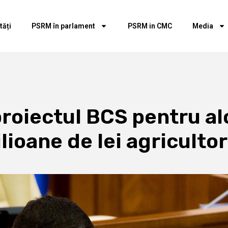
tăți
PSRM în parlament
PSRM in CMC
Media
roiectul BCS pentru al
lioane de lei agricultor