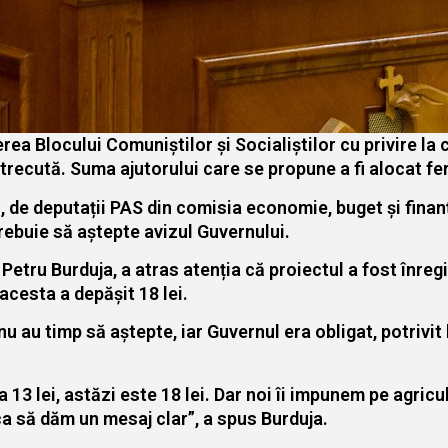
ea Blocului Comuniștilor și Socialiștilor cu privire la
trecută. Suma ajutorului care se propune a fi alocat ferm
ri, de deputații PAS din comisia economie, buget și fina
trebuie să aștepte avizul Guvernului.
etru Burduja, a atras atenția că proiectul a fost înregi
acesta a depășit 18 lei.
 au timp să aștepte, iar Guvernul era obligat, potrivit le
 13 lei, astăzi este 18 lei. Dar noi îi impunem pe agricu
a să dăm un mesaj clar”, a spus Burduja.