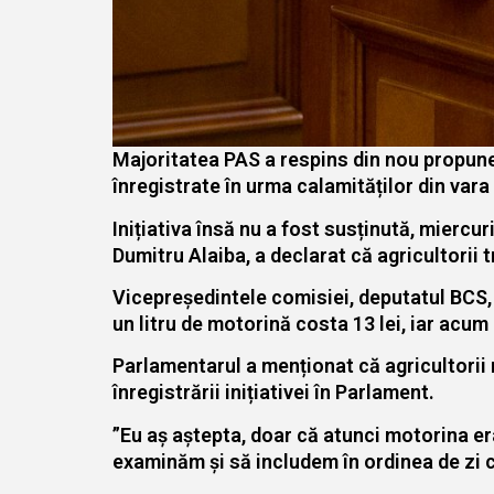
Majoritatea PAS a respins din nou propuner
înregistrate în urma calamităților din vara 
Inițiativa însă nu a fost susținută, miercu
Dumitru Alaiba, a declarat că agricultorii 
Vicepreședintele comisiei, deputatul BCS, P
un litru de motorină costa 13 lei, iar acum 
Parlamentarul a menționat că agricultorii nu
înregistrării inițiativei în Parlament.
”Eu aș aștepta, doar că atunci motorina era
examinăm și să includem în ordinea de zi c