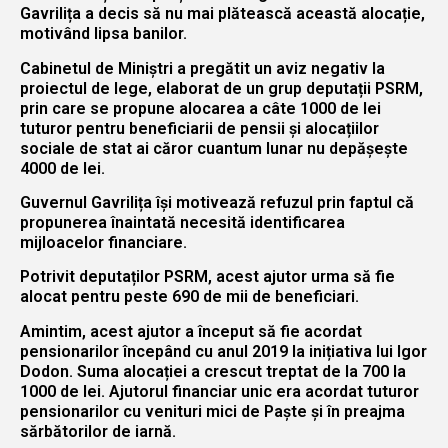
Gavrilița a decis să nu mai plătească această alocație,
motivând lipsa banilor.
Cabinetul de Miniștri a pregătit un aviz negativ la
proiectul de lege, elaborat de un grup deputații PSRM,
prin care se propune alocarea a câte 1000 de lei
tuturor pentru beneficiarii de pensii și alocațiilor
sociale de stat ai căror cuantum lunar nu depășește
4000 de lei.
Guvernul Gavrilița își motivează refuzul prin faptul că
propunerea înaintată necesită identificarea
mijloacelor financiare.
Potrivit deputaților PSRM, acest ajutor urma să fie
alocat pentru peste 690 de mii de beneficiari.
Amintim, acest ajutor a început să fie acordat
pensionarilor începând cu anul 2019 la inițiativa lui Igor
Dodon. Suma alocației a crescut treptat de la 700 la
1000 de lei. Ajutorul financiar unic era acordat tuturor
pensionarilor cu venituri mici de Paște și în preajma
sărbătorilor de iarnă.