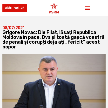
Alăturați-vă
08/07/2021
Grigore Novac: Dle Filat, lăsați Republica
Moldova în pace, Dvs și toată gașcă voastră
de penali și corupți deja ați „fericit” acest
popor