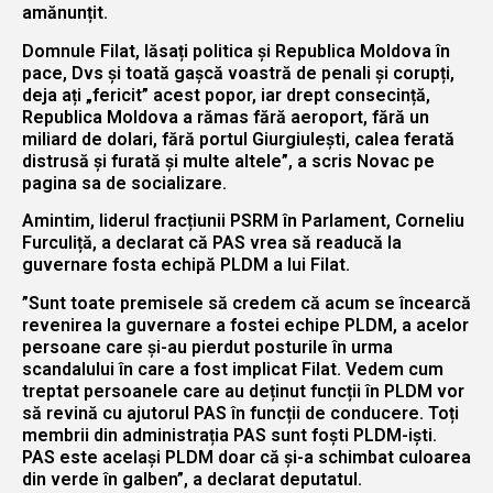
amănunțit.
Domnule Filat, lăsați politica și Republica Moldova în
pace, Dvs și toată gașcă voastră de penali și corupți,
deja ați „fericit” acest popor, iar drept consecință,
Republica Moldova a rămas fără aeroport, fără un
miliard de dolari, fără portul Giurgiulești, calea ferată
distrusă și furată și multe altele”, a scris Novac pe
pagina sa de socializare.
Amintim, liderul fracțiunii PSRM în Parlament, Corneliu
Furculiță, a declarat că PAS vrea să readucă la
guvernare fosta echipă PLDM a lui Filat.
”Sunt toate premisele să credem că acum se încearcă
revenirea la guvernare a fostei echipe PLDM, a acelor
persoane care și-au pierdut posturile în urma
scandalului în care a fost implicat Filat. Vedem cum
treptat persoanele care au deținut funcții în PLDM vor
să revină cu ajutorul PAS în funcții de conducere. Toți
membrii din administrația PAS sunt foști PLDM-iști.
PAS este același PLDM doar că și-a schimbat culoarea
din verde în galben”, a declarat deputatul.