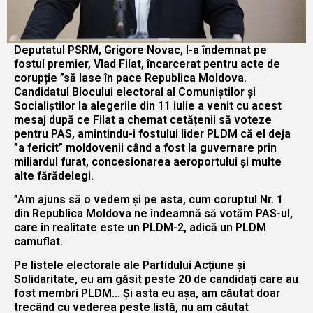
Deputatul PSRM, Grigore Novac, l-a îndemnat pe
fostul premier, Vlad Filat, încarcerat pentru acte de
corupție ”să lase în pace Republica Moldova.
Candidatul Blocului electoral al Comuniștilor și
Socialiștilor la alegerile din 11 iulie a venit cu acest
mesaj după ce Filat a chemat cetățenii să voteze
pentru PAS, amintindu-i fostului lider PLDM că el deja
”a fericit” moldovenii când a fost la guvernare prin
miliardul furat, concesionarea aeroportului și multe
alte fărădelegi.
”Am ajuns să o vedem și pe asta, cum coruptul Nr. 1
din Republica Moldova ne îndeamnă să votăm PAS-ul,
care în realitate este un PLDM-2, adică un PLDM
camuflat.
Pe listele electorale ale Partidului Acțiune și
Solidaritate, eu am găsit peste 20 de candidați care au
fost membri PLDM… Și asta eu așa, am căutat doar
trecând cu vederea peste listă, nu am căutat