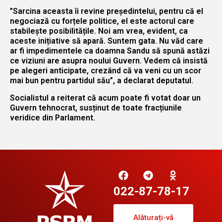
”Sarcina aceasta îi revine președintelui, pentru că el
negociază cu forțele politice, el este actorul care
stabilește posibilitățile. Noi am vrea, evident, ca
aceste inițiative să apară. Suntem gata. Nu văd care
ar fi impedimentele ca doamna Sandu să spună astăzi
ce viziuni are asupra noului Guvern. Vedem că insistă
pe alegeri anticipate, crezând că va veni cu un scor
mai bun pentru partidul său”, a declarat deputatul.
Socialistul a reiterat că acum poate fi votat doar un
Guvern tehnocrat, susținut de toate fracțiunile
veridice din Parlament.
022-87-78-17
Alăturați-vă