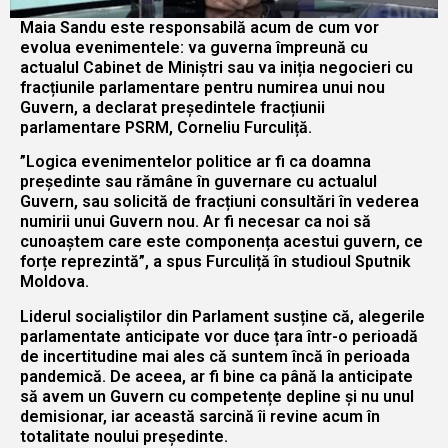
Maia Sandu este responsabilă acum de cum vor
evolua evenimentele: va guverna împreună cu
actualul Cabinet de Miniștri sau va iniția negocieri cu
fracțiunile parlamentare pentru numirea unui nou
Guvern, a declarat președintele fracțiunii
parlamentare PSRM, Corneliu Furculiță.
”Logica evenimentelor politice ar fi ca doamna
președinte sau rămâne în guvernare cu actualul
Guvern, sau solicită de fracțiuni consultări în vederea
numirii unui Guvern nou. Ar fi necesar ca noi să
cunoaștem care este componența acestui guvern, ce
forțe reprezintă”, a spus Furculiță în studioul Sputnik
Moldova.
Liderul socialiștilor din Parlament susține că, alegerile
parlamentate anticipate vor duce țara într-o perioadă
de incertitudine mai ales că suntem încă în perioada
pandemică. De aceea, ar fi bine ca până la anticipate
să avem un Guvern cu competențe depline și nu unul
demisionar, iar această sarcină îi revine acum în
totalitate noului președinte.