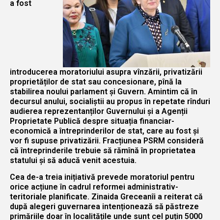
a fost
introducerea moratoriului asupra vînzării, privatizării
proprietăților de stat sau concesionare, pînă la
stabilirea noului parlament și Guvern. Amintim că în
decursul anului, socialiștii au propus în repetate rînduri
audierea reprezentanților Guvernului și a Agenții
Proprietate Publică despre situația financiar-
economică a întreprinderilor de stat, care au fost și
vor fi supuse privatizării. Fracțiunea PSRM consideră
că întreprinderile trebuie să rămînă în proprietatea
statului și să aducă venit acestuia.
Cea de-a treia inițiativă prevede moratoriul pentru
orice acțiune în cadrul reformei administrativ-
teritoriale planificate. Zinaida Greceanîi a reiterat că
după alegeri guvernarea intenționează să păstreze
primăriile doar în localitățile unde sunt cel puțin 5000