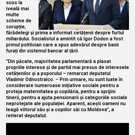
scos la
iveală mai
multe
scheme de
corupție,
fărădelegi și prima a informat cetățenii despre furtul
miliardului. Socialistul a amintit că Igor Dodon a fost
primul politician care a spus adevărul despre banii
furați din sistemul bancar al țării.
”Din păcate, majoritatea parlamentară a plasat
propriile interese și de partid mai presus de interesele
cetățenilor și a poporului – remarcat deputatul
Vladimir Odnostralco. – Prin urmare, nu sunt luate în
considerare numeroase inițiative sociale pentru a
proteja maternitatea și copilăria, pentru a sprijini
tinerii, pentru a ajuta pensionarii și categoriile sociale
neprotejate ale populației. Aparent, acești oameni nu
leagă viitorul său și a copiilor săi cu Moldova”, a
reiterat deputatul.