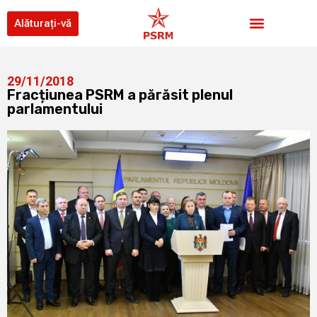
Alăturați-vă
29/11/2018
Fracțiunea PSRM a părăsit plenul
parlamentului