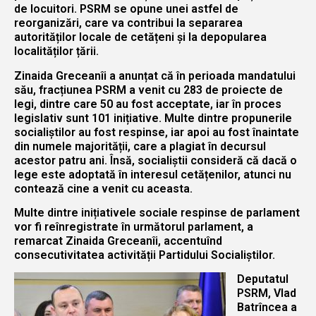
de locuitori. PSRM se opune unei astfel de
reorganizări, care va contribui la separarea
autorităților locale de cetățeni și la depopularea
localităților țării.
Zinaida Greceanîi a anunțat că în perioada mandatului
său, fracțiunea PSRM a venit cu 283 de proiecte de
legi, dintre care 50 au fost acceptate, iar în proces
legislativ sunt 101 inițiative. Multe dintre propunerile
socialiștilor au fost respinse, iar apoi au fost înaintate
din numele majorității, care a plagiat în decursul
acestor patru ani. Însă, socialiștii consideră că dacă o
lege este adoptată în interesul cetățenilor, atunci nu
contează cine a venit cu aceasta.
Multe dintre inițiativele sociale respinse de parlament
vor fi reînregistrate în următorul parlament, a
remarcat Zinaida Greceanîi, accentuînd
consecutivitatea activității Partidului Socialiștilor.
Deputatul
PSRM, Vlad
Batrîncea a