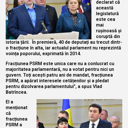
declarat că
această
legislatură
este cea
mai
rușinoasă și
coruptă din
istoria țării. În premieră, 40 de deputați au trecut dintr-
o fracțiune în alta, iar actualul parlament nu reprezintă
voința poporului, exprimată în 2014.
Fracțiunea PSRM este unica care nu a conlucrat cu
majoritatea parlamentară, nu a votat pentru nici un
guvern. Toți acești patru ani de mandat, fracțiunea
PSRM, a apărat interesele cetățenilor și a pledat
pentru dizolvarea parlamentului”, a spus Vlad
Batrîncea.
El a
menționat
că
fracțiunea
PSRM a