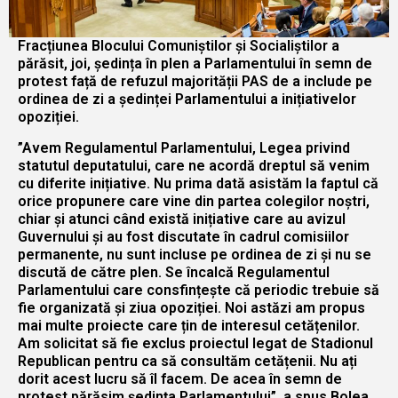
Fracțiunea Blocului Comuniștilor și Socialiștilor a
părăsit, joi, ședința în plen a Parlamentului în semn de
protest față de refuzul majorității PAS de a include pe
ordinea de zi a ședinței Parlamentului a inițiativelor
opoziției.
”Avem Regulamentul Parlamentului, Legea privind
statutul deputatului, care ne acordă dreptul să venim
cu diferite inițiative. Nu prima dată asistăm la faptul că
orice propunere care vine din partea colegilor noștri,
chiar și atunci când există inițiative care au avizul
Guvernului și au fost discutate în cadrul comisiilor
permanente, nu sunt incluse pe ordinea de zi și nu se
discută de către plen. Se încalcă Regulamentul
Parlamentului care consfințește că periodic trebuie să
fie organizată și ziua opoziției. Noi astăzi am propus
mai multe proiecte care țin de interesul cetățenilor.
Am solicitat să fie exclus proiectul legat de Stadionul
Republican pentru ca să consultăm cetățenii. Nu ați
dorit acest lucru să îl facem. De acea în semn de
protest părăsim ședința Parlamentului”, a spus Bolea.