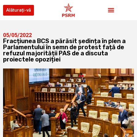
Alăturați-vă
05/05/2022
Fracțiunea BCS a părăsit ședința în plen a
Parlamentului în semn de protest față de
refuzul majorității PAS de a discuta
proiectele opoziției