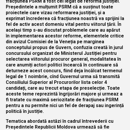
fracțiunea PSRM a fost cel legat de reforma justiției.
Președintele a mulțumit PSRM că a susținut toate
proiectele care vizau reformarea justiției, și a
exprimat încrederea că fracțiunea noastră va sprijini la
fel de activ acest domeniu vital pentru viitorul țării. În
același timp s-au discutat problemele care au apărut
în implementarea acestor reforme, elementele critice
din avizul Comisiei de la Veneția pe marginea
conceptului propus de Guvern, confuzia creată în jurul
concursului organizat de Ministerul Justiției pentru
selectarea viitorului procuror general, modalitatea în
care anumiți actori politici încearcă în continuare să
deturneze acest concurs, fiind deja încălcat termenul
legal de 1 noimbrie, cînd Guvernul urma să transmită
Consiliului Superior al Procurorilor lista celor 4
candidați, care au trecut etapa de preselecție. Toate
aceste teme reprezintă îngrijorări majore și urmeaz a
fi tratate cu maximă seriozitate de fracțiunea PSRM
pentru a nu permite nici un fel de derapaj sau ingerință
politică în justiție.
Tematica abordată astăzi în cadrul întrevederii cu
Președintele Republicii Moldova urmează să fie