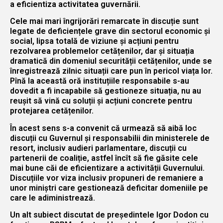
a eficientiza activitatea guvernării.
Cele mai mari îngrijorări remarcate în discuție sunt
legate de deficiențele grave din sectorul economic și
social, lipsa totală de viziune și acțiuni pentru
rezolvarea problemelor cetățenilor, dar și situația
dramatică din domeniul securității cetățenilor, unde se
înregistrează zilnic situații care pun în pericol viața lor.
Pînă la această oră instituțiile responsabile s-au
dovedit a fi incapabile să gestioneze situația, nu au
reușit să vină cu soluții și acțiuni concrete pentru
protejarea cetățenilor.
În acest sens s-a convenit că urmează să aibă loc
discuții cu Guvernul și responsabilii din ministerele de
resort, inclusiv audieri parlamentare, discuții cu
partenerii de coaliție, astfel încît să fie găsite cele
mai bune căi de eficientizare a activității Guvernului.
Discuțiile vor viza inclusiv propuneri de remaniere a
unor miniștri care gestionează deficitar domeniile pe
care le adiministrează.
Un alt subiect discutat de președintele Igor Dodon cu