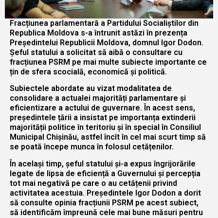
Fracțiunea parlamentară a Partidului Socialiștilor din
Republica Moldova s-a întrunit astăzi în prezența
Președintelui Republicii Moldova, domnul Igor Dodon.
Șeful statului a solicitat să aibă o consultare cu
fracțiunea PSRM pe mai multe subiecte importante ce
țin de sfera scocială, economică și politică.
Subiectele abordate au vizat modalitatea de
consolidare a actualei majorități parlamentare și
eficientizare a actului de guvernare. În acest sens,
președintele țării a insistat pe importanța extinderii
majorității politice în teritoriu și în special în Consiliul
Municipal Chișinău, astfel încît în cel mai scurt timp să
se poată începe munca în folosul cetățenilor.
În același timp, șeful statului și-a expus îngrijorările
legate de lipsa de eficiență a Guvernului și percepția
tot mai negativă pe care o au cetățenii privind
activitatea acestuia. Președintele Igor Dodon a dorit
să consulte opinia fracțiunii PSRM pe acest subiect,
să identificăm împreună cele mai bune măsuri pentru