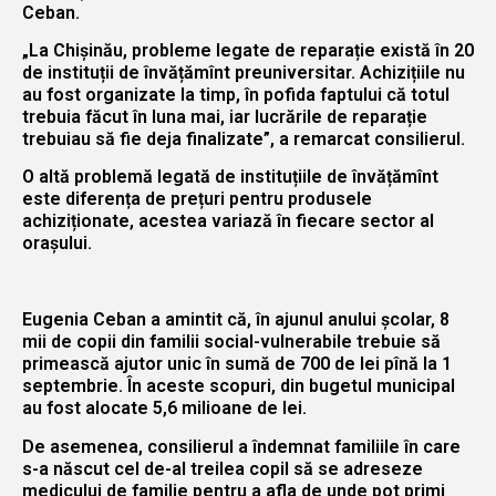
Ceban.
„La Chișinău, probleme legate de reparație există în 20
de instituții de învățămînt preuniversitar. Achizițiile nu
au fost organizate la timp, în pofida faptului că totul
trebuia făcut în luna mai, iar lucrările de reparație
trebuiau să fie deja finalizate”, a remarcat consilierul.
O altă problemă legată de instituțiile de învățămînt
este diferența de prețuri pentru produsele
achiziționate, acestea variază în fiecare sector al
orașului.
Eugenia Ceban a amintit că, în ajunul anului școlar, 8
mii de copii din familii social-vulnerabile trebuie să
primească ajutor unic în sumă de 700 de lei pînă la 1
septembrie. În aceste scopuri, din bugetul municipal
au fost alocate 5,6 milioane de lei.
De asemenea, consilierul a îndemnat familiile în care
s-a născut cel de-al treilea copil să se adreseze
medicului de familie pentru a afla de unde pot primi