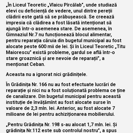
„În Liceul Teoretic „Vlaicu Pîrcălab”, unde studiază
elevi cu deficiență de vedere, unul dintre pereții
clădirii este gată să se prăbușească. Se creează
impresia că clădirea a fost lăsată intenționat să
ajungă într-o asemenea stare. De asemenea, în
Gimnaziul Nr.7 nu funcționează blocul alimentar,
pentru reparația căruia din bugetul municipal au fost
alocate peste 600 mii de lei. Și în Liceul Teoretic „Titu
Maiorescu” există probleme, gardul se află într-o
stare groaznică și are nevoie de reparații”, a
menționat Ceban.
Aceasta nu a ignorat nici grădinițele.
În Grădinița Nr. 166 nu au fost efectuate lucrări de
reparație și nici nu a fost soluționată problema ce ține
de canalizare. Din bugetul municipal pentru această
instituție de învățămînt au fost alocate surse în
valoare de 2,3 mln. lei. Anterior, au fost alocate 7
milioane de lei pentru achiziționarea mobilierului.
„Pentru Grădinița Nr. 198 s-au alocat 1,7 mln. lei. Și
grădinița Nr.112 este sub controlul nostru”, a spus