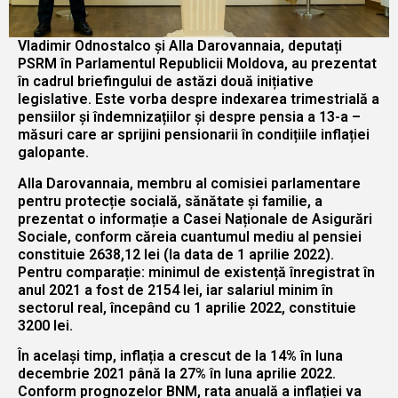
Vladimir Odnostalco și Alla Darovannaia, deputați
PSRM în Parlamentul Republicii Moldova, au prezentat
în cadrul briefingului de astăzi două inițiative
legislative. Este vorba despre indexarea trimestrială a
pensiilor și îndemnizațiilor și despre pensia a 13-a –
măsuri care ar sprijini pensionarii în condițiile inflației
galopante.
Alla Darovannaia, membru al comisiei parlamentare
pentru protecție socială, sănătate și familie, a
prezentat o informație a Casei Naționale de Asigurări
Sociale, conform căreia cuantumul mediu al pensiei
constituie 2638,12 lei (la data de 1 aprilie 2022).
Pentru comparație: minimul de existență înregistrat în
anul 2021 a fost de 2154 lei, iar salariul minim în
sectorul real, începând cu 1 aprilie 2022, constituie
3200 lei.
În același timp, inflația a crescut de la 14% în luna
decembrie 2021 până la 27% în luna aprilie 2022.
Conform prognozelor BNM, rata anuală a inflației va