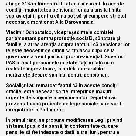
atinge 31% în trimestrul III al anului curent. În aceste
condiții, majoritatea pensionarilor au ajuns la limita
supraviețuirii, pentru că nu pot să-și cumpere strictul
necesar, a menționat Alla Darovannaia.
Vladimir Odnostalco, vicepreședintele comisiei
parlamentare pentru protecție socială, sănătate și
familie, a atras atenția asupra faptului că pensionarilor
le este deosebit de dificil să trăiască după ce la
guvernare a venit partidul pro-prezidențial. Guvernul
PAS a lăsat persoanele în etate față în față cu o
realitate îngrozitoare, în pofida declarațiilor
îndrăznețe despre sprijinul pentru pensionari.
Socialiștii au remarcat faptul că în aceste condiții
dificile, este necesar să fie întreprinse măsuri
urgente de sprijinire a pensionarilor. Deputații au
prezentat două proiecte de lege sociale care vor fi
înregistrate în Parlament.
În primul rând, se propune modificarea Legii privind
sistemul public de pensii, în conformitate cu care
pensiile să fie indexate o dată la trei luni, pentru a