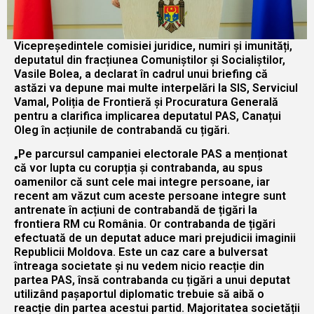
Vicepreședintele comisiei juridice, numiri și imunități,
deputatul din fracțiunea Comuniștilor și Socialiștilor,
Vasile Bolea, a declarat în cadrul unui briefing că
astăzi va depune mai multe interpelări la SIS, Serviciul
Vamal, Poliția de Frontieră și Procuratura Generală
pentru a clarifica implicarea deputatul PAS, Canațui
Oleg în acțiunile de contrabandă cu țigări.
„Pe parcursul campaniei electorale PAS a menționat
că vor lupta cu corupția și contrabanda, au spus
oamenilor că sunt cele mai integre persoane, iar
recent am văzut cum aceste persoane integre sunt
antrenate în acțiuni de contrabandă de țigări la
frontiera RM cu România. Or contrabanda de țigări
efectuată de un deputat aduce mari prejudicii imaginii
Republicii Moldova. Este un caz care a bulversat
întreaga societate și nu vedem nicio reacție din
partea PAS, însă contrabanda cu țigări a unui deputat
utilizând pașaportul diplomatic trebuie să aibă o
reacție din partea acestui partid. Majoritatea societății