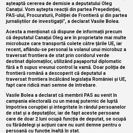
așteaptă cererea de demisie a deputatului Oleg
Canațui. Vom aștepta reacții din partea Președinției,
PAS-ului, Procuraturii, Poliției de Frontieră și din partea
jurnaliștilor de investigații”, a declarat Vasile Bolea.
Acesta a menționat că dispune de informații precum
că deputatul Canațui Oleg are în proprietate mai multe
microbuze care transportă colete către țările UE, iar
recent, aflându-se personal la volanul unui microbuz a
traversat frontiera de stat prin coridorul verde
destinat diplomaților, utilizând pașaportul diplomatic
fără a fi supus vreunui control la vamă. Doar poliția de
frontieră română a descoperit că deputatul a
traversat frontiera încălcând legislația României și UE,
fapt care ridică mari semne de întrebare.
Vasile Bolea a declarat că membrii PAS au venit în
campania electorală cu un mesaj puternic de luptă
împotriva corupției și integritate în rândul persoanelor
de stat și a deputaților, iar de fapt aceste persoane
care de doar 2 luni ocupă funcția de deputat, se ocupă
cu fărădelegi și acțiuni care nu sunt demne pentru o
persoană cu funcție înaltă în stat.