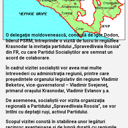
O delegaţie moldovenească, condusă de Igor Dodon,
liderul PSRM, întreprinde o vizită de lucru în regiunea
Krasnodar la invitaţia partidului „Spravedlivaia Rossia”
din FR, cu care Partidul Socialiştilor are semnat un
acord de colaborare.
În cadrul vizitei socialiştii vor avea mai multe
întrevederi cu administraţia regiunii, printre care
preşedintele organului legislativ din regiune Vladimir
Beketov, vice-guvernatorul – Vladimir Svejeneţ,
primarul oraşului Krasnodar, Vladimir Evlanov ş.a.
De asemenea, socialiştii vor vizita organizaţia
regională a Partidului „Spravedlivaia Rossia”, se vor
întîlni cu deptaţii ruşi, activul Partidului.
Scopul vizitei constă în stabilirea unor legături
reciproc avantajoase şi de lungă durată cu regiunile