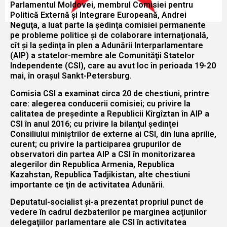
Parlamentul Moldovei, membrul Comisiei pentru
Politică Externă şi Integrare Europeană, Andrei
Neguţa, a luat parte la şedinţa comisiei permanente
pe probleme politice şi de colaborare internaţională,
cît și la şedinţa în plen a Adunării Interparlamentare
(AIP) a statelor-membre ale Comunităţii Statelor
Independente (CSI), care au avut loc în perioada 19-20
mai, în oraşul Sankt-Petersburg.
Comisia CSI a examinat circa 20 de chestiuni, printre
care: alegerea conducerii comisiei; cu privire la
calitatea de preşedinte a Republicii Kîrgîztan în AIP a
CSI în anul 2016; cu privire la bilanţul şedinţei
Consiliului miniştrilor de externe ai CSI, din luna aprilie,
curent; cu privire la participarea grupurilor de
observatori din partea AIP a CSI în monitorizarea
alegerilor din Republica Armenia, Republica
Kazahstan, Republica Tadjikistan, alte chestiuni
importante ce ţin de activitatea Adunării.
Deputatul-socialist şi-a prezentat propriul punct de
vedere în cadrul dezbaterilor pe marginea acţiunilor
delegaţiilor parlamentare ale CSI în activitatea