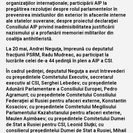
organizaţiilor internaţionale; participării AIP la
pregătirea rezoluţiei despre rolul parlamentelor în
prevenirea imixtiunilor din exterior în afacerile interne
ale statelor suverane; despre proiectul declaraţiei
Consiliului AIP privind inadmisibilitatea justificării
nazismului şi a profanării memoriei militarilor din
coaliţia antihitleristă.
La 20 mai, Andrei Neguţa, împreună cu deputatul
fracţiunii PSRM, Radu Mudreac, au participat la
lucrările celei de-a 44 şedinţă în plen a AIP a CSI.
În cadrul şedinţei, deputatul Neguţa a avut întrevederi
cu preşedintele Comitetului Executiv, secretarul
executiv al CSI, Serghei Lebedev; cu preşedintele
Adunării Parlamentare a Consiliului Europei, Pedro
Agramunt; cu preşedintele Comitetului Consiliului
Federaţiei al Rusiei pentru afaceri externe, Konstantin
Kosaciov; cu preşedintele Comitetului Megilisului
Parlamentului Kazahstanului pentru afaceri externe,
Maulen Aşimbaev; cu preşedintele Comitetului Dumei
de Stat a Rusiei pentru CSI, Leonid Sluţki; cu
consilierul preşedintelui Dumei de Stat a Rusiei, Mihail