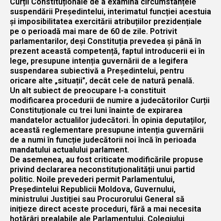
Curții Constituționale de a examina circumstanțele
suspendării Președintelui, interimatul funcției acestuia
și imposibilitatea exercitării atribuțiilor prezidențiale
pe o perioadă mai mare de 60 de zile. Potrivit
parlamentarilor, deși Constituția prevedea și până în
prezent această competență, faptul introducerii ei în
lege, presupune intenția guvernării de a legifera
suspendarea subiectivă a Președintelui, pentru
oricare alte „situații”, decât cele de natură penală.
Un alt subiect de preocupare l-a constituit
modificarea procedurii de numire a judecătorilor Curții
Constituționale cu trei luni înainte de expirarea
mandatelor actualilor judecători. În opinia deputaților,
această reglementare presupune intenția guvernării
de a numi în funcție judecătorii noi încă în perioada
mandatului actualului parlament.
De asemenea, au fost criticate modificările propuse
privind declararea neconstituționalității unui partid
politic. Noile prevederi permit Parlamentului,
Președintelui Republicii Moldova, Guvernului,
ministrului Justiției sau Procurorului General să
inițieze direct aceste proceduri, fără a mai necesita
hotărâri prealabile ale Parlamentului, Colegiului