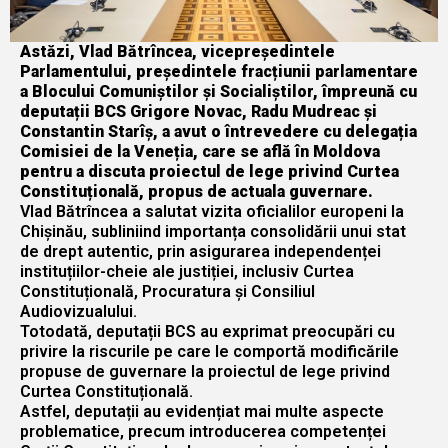
Astăzi, Vlad Bătrîncea, vicepreședintele
Parlamentului, președintele fracțiunii parlamentare
a Blocului Comuniștilor și Socialiștilor, împreună cu
deputații BCS Grigore Novac, Radu Mudreac și
Constantin Starîș, a avut o întrevedere cu delegația
Comisiei de la Veneția, care se află în Moldova
pentru a discuta proiectul de lege privind Curtea
Constituțională, propus de actuala guvernare.
Vlad Bătrîncea a salutat vizita oficialilor europeni la
Chișinău, subliniind importanța consolidării unui stat
de drept autentic, prin asigurarea independenței
instituțiilor-cheie ale justiției, inclusiv Curtea
Constituțională, Procuratura și Consiliul
Audiovizualului.
Totodată, deputații BCS au exprimat preocupări cu
privire la riscurile pe care le comportă modificările
propuse de guvernare la proiectul de lege privind
Curtea Constituțională.
Astfel, deputații au evidențiat mai multe aspecte
problematice, precum introducerea competenței