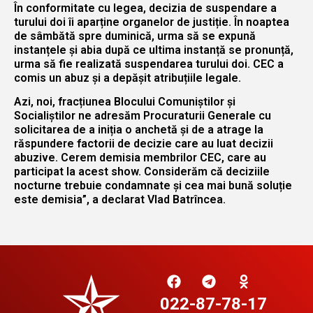
În conformitate cu legea, decizia de suspendare a
turului doi îi aparține organelor de justiție. În noaptea
de sâmbătă spre duminică, urma să se expună
instanțele și abia după ce ultima instanță se pronunță,
urma să fie realizată suspendarea turului doi. CEC a
comis un abuz și a depășit atribuțiile legale.
Azi, noi, fracțiunea Blocului Comuniștilor și
Socialiștilor ne adresăm Procuraturii Generale cu
solicitarea de a iniția o anchetă și de a atrage la
răspundere factorii de decizie care au luat decizii
abuzive. Cerem demisia membrilor CEC, care au
participat la acest show. Considerăm că deciziile
nocturne trebuie condamnate și cea mai bună soluție
este demisia”, a declarat Vlad Batrîncea.
022-87-78-17