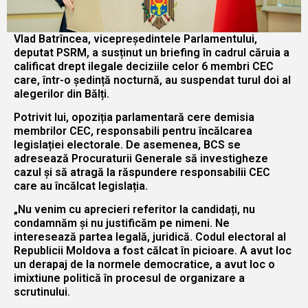
Vlad Batrîncea, vicepreședintele Parlamentului,
deputat PSRM, a susținut un briefing în cadrul căruia a
calificat drept ilegale deciziile celor 6 membri CEC
care, într-o ședință nocturnă, au suspendat turul doi al
alegerilor din Bălți.
Potrivit lui, opoziția parlamentară cere demisia
membrilor CEC, responsabili pentru încălcarea
legislației electorale. De asemenea, BCS se
adresează Procuraturii Generale să investigheze
cazul și să atragă la răspundere responsabilii CEC
care au încălcat legislația.
„Nu venim cu aprecieri referitor la candidați, nu
condamnăm și nu justificăm pe nimeni. Ne
interesează partea legală, juridică. Codul electoral al
Republicii Moldova a fost călcat în picioare. A avut loc
un derapaj de la normele democratice, a avut loc o
imixtiune politică în procesul de organizare a
scrutinului.