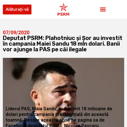
Alăturați-vă
07/09/2020
Deputat PSRM: Plahotniuc și Șor au investit
în campania Maiei Sandu 18 mln dolari. Banii
vor ajunge la PAS pe căi ilegale
Liderul PAS, Maia Sandu, ar fi primit 18 milioane de
dolari pentru campania prezidențială din această
toamnă. Despre aceasta scrie pe pagina sa de
Facebook deputatul PSRM, Nicolae Pascaru.