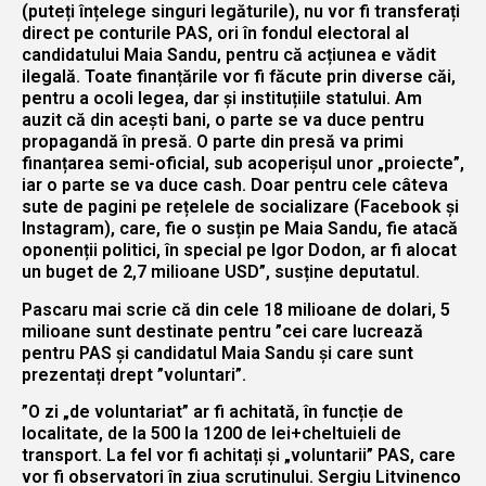
(puteți înțelege singuri legăturile), nu vor fi transferați
direct pe conturile PAS, ori în fondul electoral al
candidatului Maia Sandu, pentru că acțiunea e vădit
ilegală. Toate finanțările vor fi făcute prin diverse căi,
pentru a ocoli legea, dar și instituțiile statului. Am
auzit că din acești bani, o parte se va duce pentru
propagandă în presă. O parte din presă va primi
finanțarea semi-oficial, sub acoperișul unor „proiecte”,
iar o parte se va duce cash. Doar pentru cele câteva
sute de pagini pe rețelele de socializare (Facebook și
Instagram), care, fie o susțin pe Maia Sandu, fie atacă
oponenții politici, în special pe Igor Dodon, ar fi alocat
un buget de 2,7 milioane USD”, susține deputatul.
Pascaru mai scrie că din cele 18 milioane de dolari, 5
milioane sunt destinate pentru ”cei care lucrează
pentru PAS și candidatul Maia Sandu și care sunt
prezentați drept ”voluntari”.
”O zi „de voluntariat” ar fi achitată, în funcție de
localitate, de la 500 la 1200 de lei+cheltuieli de
transport. La fel vor fi achitați și „voluntarii” PAS, care
vor fi observatori în ziua scrutinului. Sergiu Litvinenco