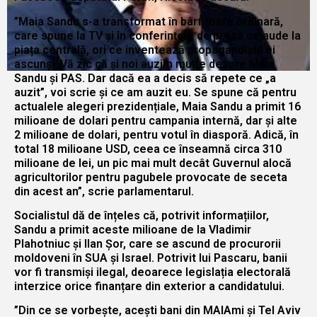
”Maia Sandu s-a transformat în bârfitoare ordinară,
care spune la TV și în conferințele de presă ce aude la
piața centrală, ori ce inventează propagandiștii ei
ascunși. Vă zic că și noi auzim multe despre Maia
Sandu și PAS. Dar dacă ea a decis să repete ce „a
auzit”, voi scrie și ce am auzit eu. Se spune că pentru
actualele alegeri prezidențiale, Maia Sandu a primit 16
milioane de dolari pentru campania internă, dar și alte
2 milioane de dolari, pentru votul în diasporă. Adică, în
total 18 milioane USD, ceea ce înseamnă circa 310
milioane de lei, un pic mai mult decât Guvernul alocă
agricultorilor pentru pagubele provocate de seceta
din acest an”, scrie parlamentarul.
Socialistul dă de înțeles că, potrivit informațiilor,
Sandu a primit aceste milioane de la Vladimir
Plahotniuc și Ilan Șor, care se ascund de procurorii
moldoveni în SUA și Israel. Potrivit lui Pascaru, banii
vor fi transmiși ilegal, deoarece legislația electorală
interzice orice finanțare din exterior a candidatului.
”Din ce se vorbește, acești bani din MAIAmi și Tel Aviv