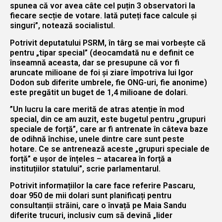
spunea că vor avea câte cel puțin 3 observatori la
fiecare secție de votare. Iată puteți face calcule și
singuri”, notează socialistul.
Potrivit deputatului PSRM, în târg se mai vorbește că
pentru „tipar special” (deocamdată nu e definit ce
înseamnă aceasta, dar se presupune că vor fi
aruncate milioane de foi și ziare împotriva lui Igor
Dodon sub diferite umbrele, fie ONG-uri, fie anonime)
este pregătit un buget de 1,4 milioane de dolari.
”Un lucru la care merită de atras atenție în mod
special, din ce am auzit, este bugetul pentru „grupuri
speciale de forță”, care ar fi antrenate în câteva baze
de odihnă închise, unele dintre care sunt peste
hotare. Ce se antrenează aceste „grupuri speciale de
forță” e ușor de înțeles – atacarea în forță a
instituțiilor statului”, scrie parlamentarul.
Potrivit informațiilor la care face referire Pascaru,
doar 950 de mii dolari sunt planificați pentru
consultanții străini, care o învață pe Maia Sandu
diferite trucuri, inclusiv cum să devină „lider