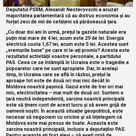
Deputatul PSRM, Alexandr Nesterovschi a acuzat
majoritatea parlamentară că au distrus economia și au
forțat zeci de mii de cetățeni să părăsească țara.
„Cu doar doi ani în urmă, prețul la gazele naturale era
puțin mai mare de 4 lei, acum este 29 de lei. Energia
electrică costa 1,67 lei, acum este 5 lei. Acestea sunt
„vremurile bune” pe care ni le-ați promis? Acesta este
rezultatul activității voastre personale, a partidului
PAS. Ceea ce se întâmplă în Ucraina este o tragedie a
popoarelor care ne sunt apropiate. Dar, în același
timp, în Ucraina care se află în război, prețul la
aproape tot este de două ori mai mic decât în
Moldova noastră pașnică. Gazul este de trei ori mai
mic, electricitatea – mai mult de două ori. Suntem o
țară neutră independentă, sarcina noastră principală
este să ținem cont de acest lucru și să avem grijă de
oamenii noștri. În această situație geopolitică, este
necesar să negociem cu oricine și să înțelegem că
Moldova este mai presus de toate. Aceasta este
sarcina noastră principală, inclusiv a deputaților PAS.
Pentru aceasta ați fost aleși – să aveți grijă de