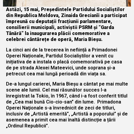
Astăzi, 15 mai, Președintele Partidului Socialiștilor
din Republica Moldova, Zinaida Grecianîi a participat
împreună cu deputații fracțiunii parlamentare,
consilierii municipali, activiștii PSRM și ”Garda
Tânără” la inaugurarea plăcii comemorative a
celebrei cântărețe de operă, Maria Bieșu.
La cinci ani de la trecerea în neființă a Primadonei
Operei Naționale, Partidul Socialiștilor a venit cu
inițiativa de a instala o placă comemorativă pe casa
de pe strada Alexei Mateevici, unde soprana și-a
petrecut cea mai lungă perioadă din viața sa.
De-a lungul carierei,
Maria Bieşu a cântat pe mai multe
scene ale lumii. Cel mai răsunător succes l-a
înregistrat la Tokio, în 1967, când i-a fost conferit titlul
de „Cea mai bună Cio-cio-san” din lume. Primadona
Operei Naţionale s-a învrednicit de zeci de titluri,
inclusiv de „Artistă emerită”, „Artistă a poporului” şi de
asemenea a primit cea mai înaltă distincție a țării
„Ordinul Republicii”.