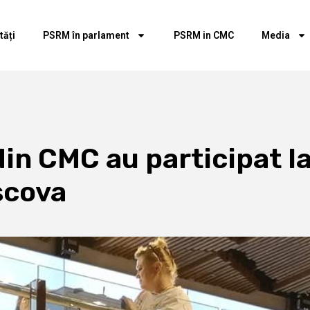
tăți
PSRM în parlament
PSRM in CMC
Media
din CMC au participat l
scova