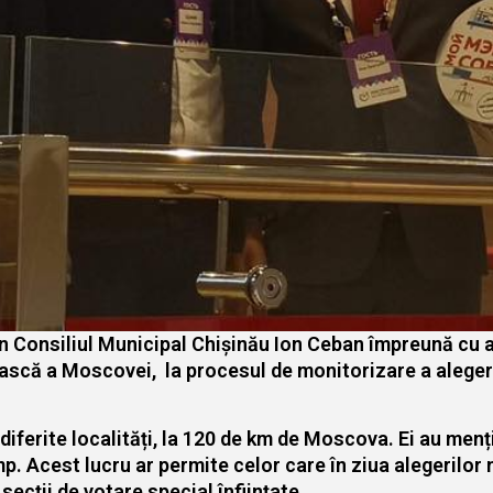
din Consiliul Municipal Chișinău Ion Ceban împreună cu al
ască a Moscovei, la procesul de monitorizare a aleger
n diferite localități, la 120 de km de Moscova. Ei au menț
p. Acest lucru ar permite celor care în ziua alegerilor n
 secții de votare special înființate.