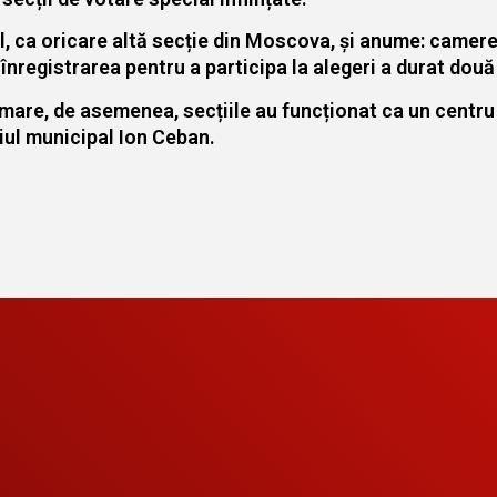
el, ca oricare altă secție din Moscova, și anume: came
 înregistrarea pentru a participa la alegeri a durat două 
re, de asemenea, secțiile au funcționat ca un centru un
iul municipal Ion Ceban.