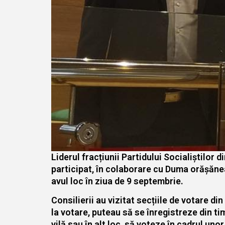
Liderul fracțiunii Partidului Socialiștilor 
participat, în colaborare cu Duma orășăne
avul loc în ziua de 9 septembrie.
Consilierii au vizitat secțiile de votare di
la votare, puteau să se înregistreze din tim
vilă sau în alt loc, să voteze în cadrul unor