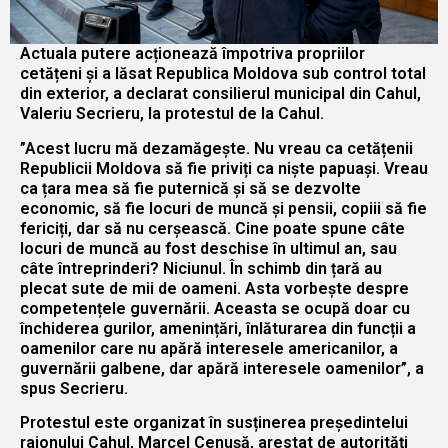
Actuala putere acționează împotriva propriilor
cetățeni și a lăsat Republica Moldova sub control total
din exterior, a declarat consilierul municipal din Cahul,
Valeriu Secrieru, la protestul de la Cahul.
”Acest lucru mă dezamăgește. Nu vreau ca cetățenii
Republicii Moldova să fie priviți ca niște papuași. Vreau
ca țara mea să fie puternică și să se dezvolte
economic, să fie locuri de muncă și pensii, copiii să fie
fericiți, dar să nu cerșească. Cine poate spune câte
locuri de muncă au fost deschise în ultimul an, sau
câte întreprinderi? Niciunul. În schimb din țară au
plecat sute de mii de oameni. Asta vorbește despre
competențele guvernării. Aceasta se ocupă doar cu
închiderea gurilor, amenințări, înlăturarea din funcții a
oamenilor care nu apără interesele americanilor, a
guvernării galbene, dar apără interesele oamenilor”, a
spus Secrieru.
Protestul este organizat în susținerea președintelui
raionului Cahul, Marcel Cenușă, arestat de autorități