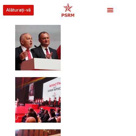
Alăturați-vă