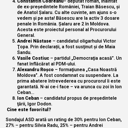
Constantin Codreanu
– deputat român, înaintat
de ex-preşedintele României, Traian Băsescu, şi
de Anatol Şalaru. Cu alte cuvinte, am ajuns s-o
vedem și pe asta! Băsescu are la activ 3 dosare
penale în România. Şalaru are 2 în Moldova.
Acesta este proiectul personal al Procurorului
General.
Andrei Năstase
– candidatul oligarhului Victor
Ţopa. Prin declarații, a fost susţinut şi de Maia
Sandu.
Vasile Costiuc
– partidul „Democraţia acasă”. Un
fanat înflăcărat al PDM-ului.
Alexandru Roşco
– formaţiunea „Casa Noastră
Moldova”. A fost condamnat cu suspendare. La
prima abatere întrevederea cu procurorul îi este
garantată. N-ai ce-i face – va arunca cu zoi în Ion
Ceban…
Ion Ceban
– candidatul propus de preşedintele
ţării, Igor Dodon.
Cine este favoritul?
Sondajul ASD arată un rating de 30% pentru Ion Ceban,
27% – pentru Silvia Radu, 25% – pentru Andrei