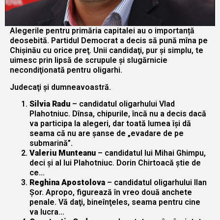
Alegerile pentru primăria capitalei au o importanță
deosebită. Partidul Democrat a decis să pună mîna pe
Chişinău cu orice preţ. Unii candidaţi, pur şi simplu, te
uimesc prin lipsă de scrupule şi slugărnicie
necondiţionată pentru oligarhi.
Judecaţi şi dumneavoastră.
Silvia Radu
– candidatul oligarhului Vlad
Plahotniuc. Dînsa, chipurile, încă nu a decis dacă
va participa la alegeri, dar toată lumea îşi dă
seama că nu are şanse de „evadare de pe
submarină”.
Valeriu Munteanu
– candidatul lui Mihai Ghimpu,
deci şi al lui Plahotniuc. Dorin Chirtoacă știe de
ce…
Reghina Apostolova
– candidatul oligarhului Ilan
Şor. Apropo, figurează în vreo două anchete
penale. Vă daţi, bineînţeles, seama pentru cine
va lucra…