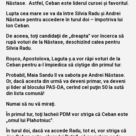
Năstase. Astfel, Ceban este liderul cursei şi favoritul.
Lupta cea mare se va da între Silvia Radu şi Andrei
Năstase pentru accedere în turul doi – împotriva lui
Ion Ceban.
De aceea, toţi candidaţii de „dreapta” vor încerca să
rupă voturi de la Năstase, deschizînd calea pentru
Silvia Radu.
Roşco, Apostolova, Laguta ş.a.vor răpi voturi de la
Ceban pentru a-l împiedica să cîştige din primul tur.
Probabil, Maia Sandu îl va sabota pe Andrei Năstase.
Or, dacă acesta din urmă va deveni primar, va deveni
şi lider al blocului PAS-DA, cerînd cel puţin 50 la sută
din lista comună!
Numai să nu vă miraţi.
În primul tur, toţi lacheii PDM vor striga că Ceban este
„omul lui Plahotniuc”.
În turul doi, dacă va accede Radu, tot ei, vor striga că