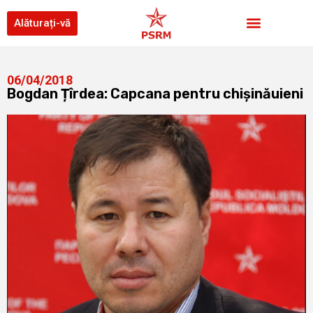
Alăturați-vă
06/04/2018
Bogdan Țîrdea: Capcana pentru chișinăuieni