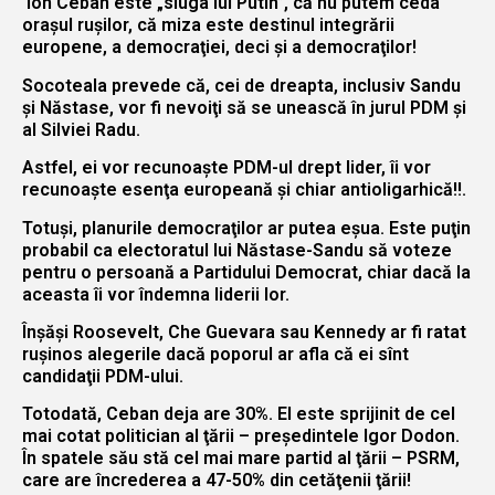
Ion Ceban este „sluga lui Putin”, că nu putem ceda
oraşul ruşilor, că miza este destinul integrării
europene, a democraţiei, deci şi a democraţilor!
Socoteala prevede că, cei de dreapta, inclusiv Sandu
şi Năstase, vor fi nevoiţi să se unească în jurul PDM şi
al Silviei Radu.
Astfel, ei vor recunoaşte PDM-ul drept lider, îi vor
recunoaşte esenţa europeană şi chiar antioligarhică!!.
Totuşi, planurile democraţilor ar putea eşua. Este puţin
probabil ca electoratul lui Năstase-Sandu să voteze
pentru o persoană a Partidului Democrat, chiar dacă la
aceasta îi vor îndemna liderii lor.
Înşăşi Roosevelt, Che Guevara sau Kennedy ar fi ratat
ruşinos alegerile dacă poporul ar afla că ei sînt
candidaţii PDM-ului.
Totodată, Ceban deja are 30%. El este sprijinit de cel
mai cotat politician al ţării – preşedintele Igor Dodon.
În spatele său stă cel mai mare partid al ţării – PSRM,
care are încrederea a 47-50% din cetăţenii ţării!