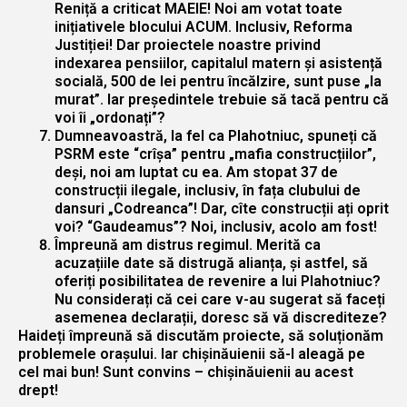
Reniță a criticat MAEIE! Noi am votat toate
inițiativele blocului ACUM. Inclusiv, Reforma
Justiției! Dar proiectele noastre privind
indexarea pensiilor, capitalul matern și asistență
socială, 500 de lei pentru încălzire, sunt puse „la
murat”. Iar președintele trebuie să tacă pentru că
voi îi „ordonați”?
Dumneavoastră, la fel ca Plahotniuc, spuneți că
PSRM este “crîșa” pentru „mafia construcțiilor”,
deși, noi am luptat cu ea. Am stopat 37 de
construcții ilegale, inclusiv, în fața clubului de
dansuri „Codreanca”! Dar, cîte construcții ați oprit
voi? “Gaudeamus”? Noi, inclusiv, acolo am fost!
Împreună am distrus regimul. Merită ca
acuzațiile date să distrugă alianța, și astfel, să
oferiți posibilitatea de revenire a lui Plahotniuc?
Nu considerați că cei care v-au sugerat să faceți
asemenea declarații, doresc să vă discrediteze?
Haideți împreună să discutăm proiecte, să soluționăm
problemele orașului. Iar chișinăuienii să-l aleagă pe
cel mai bun! Sunt convins – chișinăuienii au acest
drept!