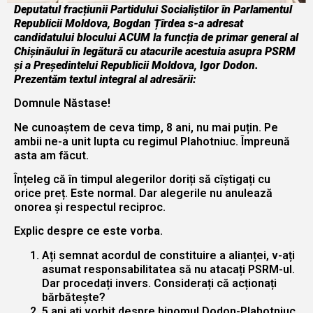
Deputatul fracțiunii Partidului Socialiștilor în Parlamentul
Republicii Moldova, Bogdan Țîrdea s-a adresat
candidatului blocului ACUM la funcția de primar general al
Chișinăului în legătură cu atacurile acestuia asupra PSRM
și a Președintelui Republicii Moldova, Igor Dodon.
Prezentăm textul integral al adresării:
Domnule Năstase!
Ne cunoaștem de ceva timp, 8 ani, nu mai puțin. Pe
ambii ne-a unit lupta cu regimul Plahotniuc. Împreună
asta am făcut.
Înțeleg că în timpul alegerilor doriți să cîștigați cu
orice preț. Este normal. Dar alegerile nu anulează
onorea și respectul reciproc.
Explic despre ce este vorba.
Ați semnat acordul de constituire a alianței, v-ați
asumat responsabilitatea să nu atacați PSRM-ul.
Dar procedați invers. Considerați că acționați
bărbătește?
5 ani ați vorbit despre binomul Dodon-Plahotniuc.