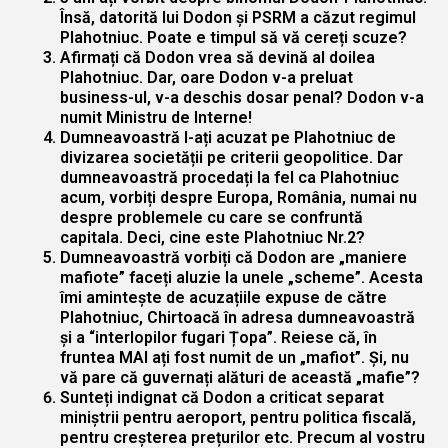
Însă, datorită lui Dodon și PSRM a căzut regimul
Plahotniuc. Poate e timpul să vă cereți scuze?
Afirmați că Dodon vrea să devină al doilea
Plahotniuc. Dar, oare Dodon v-a preluat
business-ul, v-a deschis dosar penal? Dodon v-a
numit Ministru de Interne!
Dumneavoastră l-ați acuzat pe Plahotniuc de
divizarea societății pe criterii geopolitice. Dar
dumneavoastră procedați la fel ca Plahotniuc
acum, vorbiți despre Europa, România, numai nu
despre problemele cu care se confruntă
capitala. Deci, cine este Plahotniuc Nr.2?
Dumneavoastră vorbiți că Dodon are „maniere
mafiote” faceți aluzie la unele „scheme”. Acesta
îmi amintește de acuzațiile expuse de către
Plahotniuc, Chirtoacă în adresa dumneavoastră
și a “interlopilor fugari Țopa”. Reiese că, în
fruntea MAI ați fost numit de un „mafiot”. Și, nu
vă pare că guvernați alături de această „mafie”?
Sunteți indignat că Dodon a criticat separat
miniștrii pentru aeroport, pentru politica fiscală,
pentru creșterea prețurilor etc. Precum al vostru