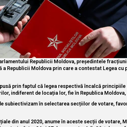
rlamentului Republicii Moldova, președintele fracțiunii
 a Republicii Moldova prin care a contestat Legea cu p
să prin faptul că legea respectivă încalcă principiile 
r, indiferent de locația lor, fie în Republica Moldova, fi
 subiectivizam în selectarea secțiilor de votare, favo
țiale din anul 2020, anume în aceste secții de votare, M