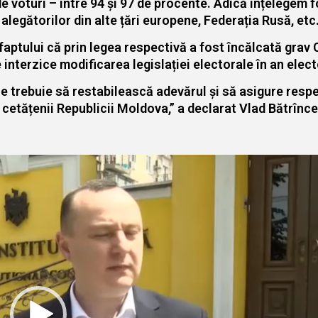
e voturi – între 94 și 97 de procente. Adică înțelegem 
l alegătorilor din alte țări europene, Federația Rusă, etc.
aptului că prin legea respectivă a fost încălcată grav Co
interzice modificarea legislației electorale în an elect
re trebuie să restabilească adevărul și să asigure res
 cetățenii Republicii Moldova,” a declarat Vlad Bătrînce