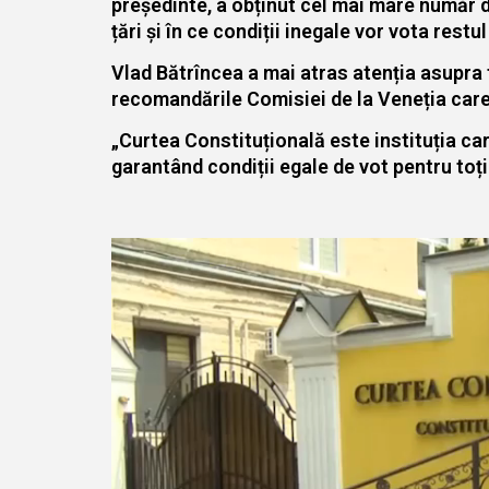
președinte, a obținut cel mai mare număr d
țări și în ce condiții inegale vor vota restu
Vlad Bătrîncea a mai atras atenția asupra f
recomandările Comisiei de la Veneția care 
„Curtea Constituțională este instituția ca
garantând condiții egale de vot pentru toți
Player
video