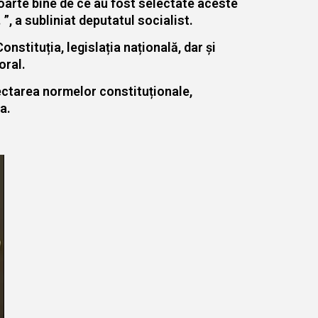
foarte bine de ce au fost selectate aceste
 ”, a subliniat deputatul socialist.
nstituția, legislația națională, dar și
oral.
pectarea normelor constituționale,
a.