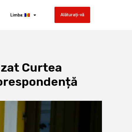
Alăturați-vă
Limba:
sizat Curtea
 corespondență