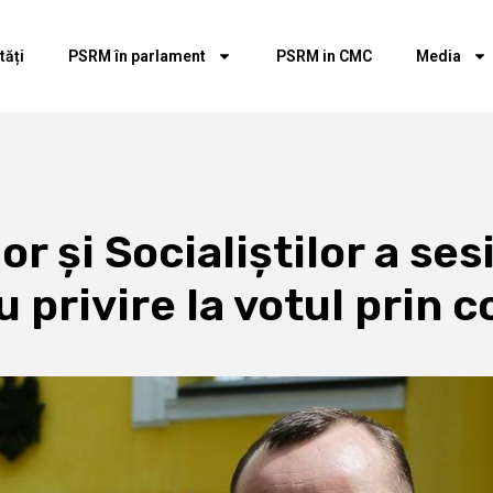
tăți
PSRM în parlament
PSRM in CMC
Media
r și Socialiștilor a se
u privire la votul prin