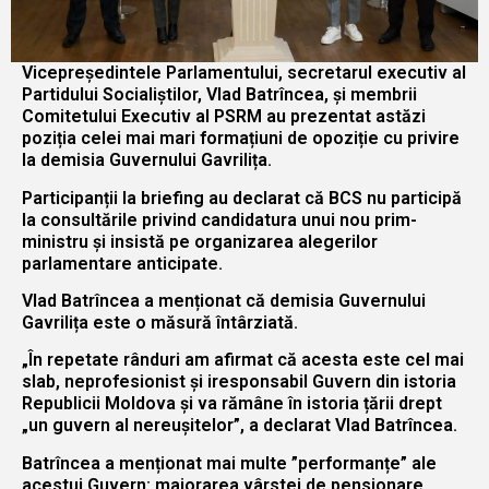
Vicepreședintele Parlamentului, secretarul executiv al
Partidului Socialiștilor, Vlad Batrîncea, și membrii
Comitetului Executiv al PSRM au prezentat astăzi
poziția celei mai mari formațiuni de opoziție cu privire
la demisia Guvernului Gavrilița.
Participanții la briefing au declarat că BCS nu participă
la consultările privind candidatura unui nou prim-
ministru și insistă pe organizarea alegerilor
parlamentare anticipate.
Vlad Batrîncea a menționat că demisia Guvernului
Gavrilița este o măsură întârziată.
„În repetate rânduri am afirmat că acesta este cel mai
slab, neprofesionist și iresponsabil Guvern din istoria
Republicii Moldova și va rămâne în istoria țării drept
„un guvern al nereușitelor”, a declarat Vlad Batrîncea.
Batrîncea a menționat mai multe ”performanțe” ale
acestui Guvern: majorarea vârstei de pensionare,