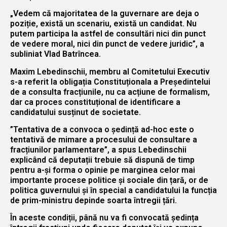
„Vedem că majoritatea de la guvernare are deja o
poziție, există un scenariu, există un candidat. Nu
putem participa la astfel de consultări nici din punct
de vedere moral, nici din punct de vedere juridic”, a
subliniat Vlad Batrîncea.
Maxim Lebedinschii, membru al Comitetului Executiv
s-a referit la obligația Constituționala a Președintelui
de a consulta fracțiunile, nu ca acțiune de formalism,
dar ca proces constituțional de identificare a
candidatului susținut de societate.
”Tentativa de a convoca o ședință ad-hoc este o
tentativă de mimare a procesului de consultare a
fracțiunilor parlamentare”, a spus Lebedinschii
explicând că deputații trebuie să dispună de timp
pentru a-și forma o opinie pe marginea celor mai
importante procese politice și sociale din țară, or de
politica guvernului și în special a candidatului la funcția
de prim-ministru depinde soarta întregii țări.
În aceste condiții, până nu va fi convocată ședința