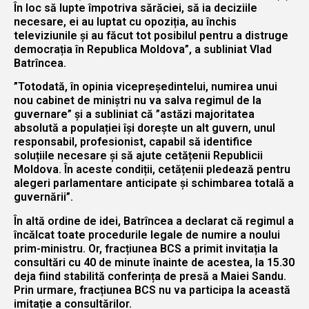
În loc să lupte împotriva sărăciei, să ia deciziile
necesare, ei au luptat cu opoziția, au închis
televiziunile și au făcut tot posibilul pentru a distruge
democrația în Republica Moldova”, a subliniat Vlad
Batrîncea.
”Totodată, în opinia vicepreședintelui, numirea unui
nou cabinet de miniștri nu va salva regimul de la
guvernare” și a subliniat că ”astăzi majoritatea
absolută a populației își dorește un alt guvern, unul
responsabil, profesionist, capabil să identifice
soluțiile necesare și să ajute cetățenii Republicii
Moldova. În aceste condiții, cetățenii pledează pentru
alegeri parlamentare anticipate și schimbarea totală a
guvernării”.
În altă ordine de idei, Batrîncea a declarat că regimul a
încălcat toate procedurile legale de numire a noului
prim-ministru. Or, fracțiunea BCS a primit invitația la
consultări cu 40 de minute înainte de acestea, la 15.30
deja fiind stabilită conferința de presă a Maiei Sandu.
Prin urmare, fracțiunea BCS nu va participa la această
imitație a consultărilor.