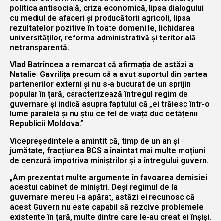
politica antisocială, criza economică, lipsa dialogului
cu mediul de afaceri și producătorii agricoli, lipsa
rezultatelor pozitive în toate domeniile, lichidarea
universităților, reforma administrativă și teritorială
netransparentă.
Vlad Batrîncea a remarcat că afirmația de astăzi a
Nataliei Gavrilița precum că a avut suportul din partea
partenerilor externi și nu s-a bucurat de un sprijin
popular în țară, caracterizează întregul regim de
guvernare și indică asupra faptului că „ei trăiesc într-o
lume paralelă și nu știu ce fel de viață duc cetățenii
Republicii Moldova.”
Vicepreședintele a amintit că, timp de un an și
jumătate, fracțiunea BCS a înaintat mai multe moțiuni
de cenzură împotriva miniștrilor și a întregului guvern.
„Am prezentat multe argumente în favoarea demisiei
acestui cabinet de miniștri. Deși regimul de la
guvernare mereu i-a apărat, astăzi ei recunosc că
acest Guvern nu este capabil să rezolve problemele
existente în țară, multe dintre care le-au creat ei înșiși.