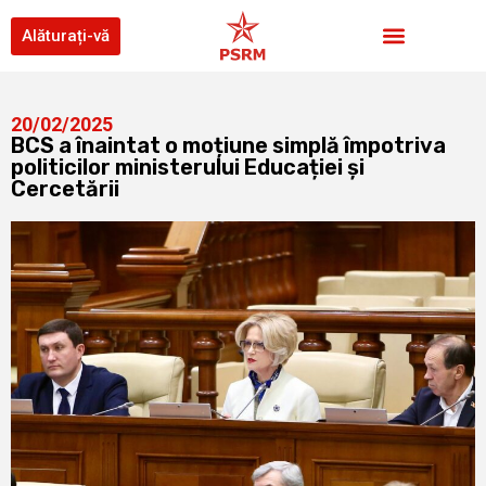
Alăturați-vă
20/02/2025
BCS a înaintat o moțiune simplă împotriva
politicilor ministerului Educației și
Cercetării