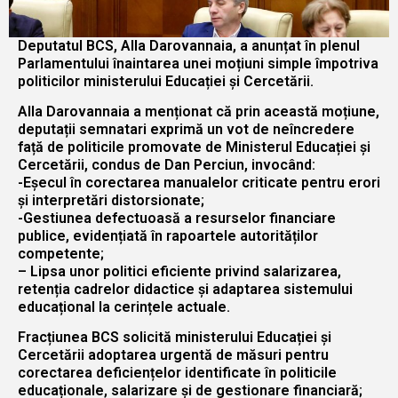
Deputatul BCS, Alla Darovannaia, a anunțat în plenul
Parlamentului înaintarea unei moțiuni simple împotriva
politicilor ministerului Educației și Cercetării.
Alla Darovannaia a menționat că prin această moțiune,
deputații semnatari exprimă un vot de neîncredere
față de politicile promovate de Ministerul Educației și
Cercetării, condus de Dan Perciun, invocând:
-Eșecul în corectarea manualelor criticate pentru erori
și interpretări distorsionate;
-Gestiunea defectuoasă a resurselor financiare
publice, evidențiată în rapoartele autorităților
competente;
– Lipsa unor politici eficiente privind salarizarea,
retenția cadrelor didactice și adaptarea sistemului
educațional la cerințele actuale.
Fracțiunea BCS solicită ministerului Educației și
Cercetării adoptarea urgentă de măsuri pentru
corectarea deficiențelor identificate în politicile
educaționale, salarizare și de gestionare financiară;